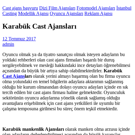
Cast ajans başvuru
Dizi Film Ajansları
Fotomodel Ajansları
İstanbul
Casting
Modellik Ajansı
Oyuncu Ajansları
Reklam Ajansı
Karabük Cast Ajansları
12 Temmuz 2017
admin
Oyuncu olmak ya da tiyatro sanatçısı olmak isteyen adayların bu
yoldaki rehberleri olan cast ajans firmaları başarılı bir duruş
sergileyebilmek ve mesleği hakkındaki ince detayları öğrenebilmesi
açısından da büyük bir artıya sahip olabilmektedirler.
Karabük
Cast Ajans
ları
olarak yerini almayı başarmış olan bu firma oyuncu
olma yolundaki en temel bilgilerin adaylara aktarımın sağlanmış
olduğu bir kurum olmasından dolayı oyuncu adayları içinde en sık
tercih edilen bir cast ajans firması haline gelmektedir. Oyunculuk
sektörünün oyuncu adaylarına yönelik olarak sağlamış olduğu
avantajlara erişebilmek için cast ajans yetkilileri ile uyumlu bir
çalışma temposuna girilmesi bu süreç önem teşkil etmektedir.
Karabük mankenlik Ajansları
olarak manken olma arzusu içinde
olan adayların değerlendirilmesi açısından da büyük kazançlar