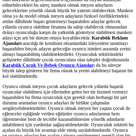
edinebilecekleri bu süreç manken olmak isteyen adayların
geleceklerine yönelik olarak büyük bir yatırım olabilecektir. Manken
olma ya da model olmak isteyen adayların fiziksel özelliklerindeki
artılar dâhilinde başarı göstermeyi başarabilen adaylar gelecek
yıllarda oyuncu olabilme fırsatına da sahip olabilecek olmasından
dolayı oyunculuğa karşın da yatkınlık gösteriyor olabilmesi manken
adayı için artı bir durum ortaya koyabilecektir.
Karabük Reklam
Ajansları
aracılığı ile kendisini ekranlardaki izleyenlere tanıtmayı
başarabilen birçok adayın geleceğin oyuncu isimleri arasında yerini
almayı başarabilmiş olabilmektedirler. Oyunculuk sektöründeki
gelişmeler dâhilinde çocuk oyunculara olan talepler doğrultusunda
Karabük Çocuk Ve Bebek Oyuncu Ajanslar
ı da bu süreçte
büyük talep gösteren bir firma olarak ta yerini alabilmeyi başaran bir
kol olabilmektedir.
Oyuncu olmak isteyen çocuk adayların gelecek yıllarda başarılı
oyuncular olabilmesi için ellerinden gelen her tür hizmeti vermeyi
başarabilen bu firma oyunculuk için gerekli olan herhangi bir şart
durumu aramadan oyuncu adayları ile birlikte çalışmalar
sergileyebilmektedirler. Oyuncu olmak isteyen her yaştan çocuk ile
eğlenceler eşliğinde verilen eğitimler oyuncu adaylarının hem
öğrenmesine hem de tecrübe kazanabilmesine yönelik adımların
atılabilmesi için yardımlar sağlayabilmektedir. Oyunculuk sektörü bu
açıdan da büyük bir avantajı elde etmiş sayılabilmektedir. Oyuncu
ve oyuncu adayları her açıdan çalışma sergilenmesi gerekli olan bir