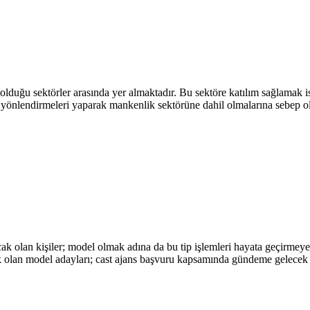
duğu sektörler arasında yer almaktadır. Bu sektöre katılım sağlamak is
kli yönlendirmeleri yaparak mankenlik sektörüne dahil olmalarına sebe
cak olan kişiler; model olmak adına da bu tip işlemleri hayata geçirmeye
cek olan model adayları; cast ajans başvuru kapsamında gündeme gelece