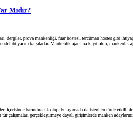
Var Mıdır?
arı, dergiler, prova mankenliği, fuar hostesi, tercüman hostes gibi iht
model ihtiyacını karşılarlar. Mankenlik ajansına kayıt olup, mankenlik
i içerisinde barındıracak olup; bu aşamada da istenilen türde etkili bir 
u tür çalışmaları gerçekleştirmeye dayalı girişimlerde manken adaylarını