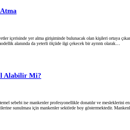
m Atma
aliyetler içerisinde yer alma girişiminde bulunacak olan kişileri ortaya
odellik alanında da yeterli ölçüde ilgi çekecek bir ayrıntı olarak…
l Alabilir Mi?
emel sebebi ise mankenler profesyonellikle donatılır ve mesleklerini e
pçilerine sunulması için mankenler sektörde boy göstermektedir. Manke