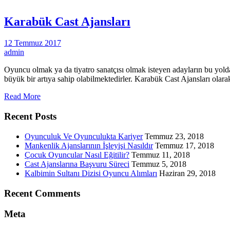
Karabük Cast Ajansları
12 Temmuz 2017
admin
Oyuncu olmak ya da tiyatro sanatçısı olmak isteyen adayların bu yoldak
büyük bir artıya sahip olabilmektedirler. Karabük Cast Ajansları olar
Read More
Recent Posts
Oyunculuk Ve Oyunculukta Kariyer
Temmuz 23, 2018
Mankenlik Ajanslarının İşleyişi Nasıldır
Temmuz 17, 2018
Çocuk Oyuncular Nasıl Eğitilir?
Temmuz 11, 2018
Cast Ajanslarına Başvuru Süreci
Temmuz 5, 2018
Kalbimin Sultanı Dizisi Oyuncu Alımları
Haziran 29, 2018
Recent Comments
Meta