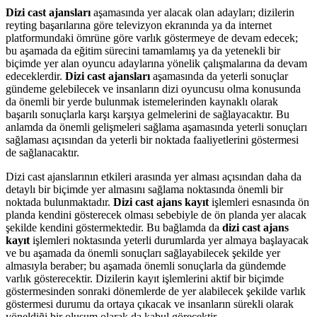
Dizi cast ajansları
aşamasında yer alacak olan adayları; dizilerin
reyting başarılarına göre televizyon ekranında ya da internet
platformundaki ömrüne göre varlık göstermeye de devam edecek;
bu aşamada da eğitim sürecini tamamlamış ya da yetenekli bir
biçimde yer alan oyuncu adaylarına yönelik çalışmalarına da devam
edeceklerdir.
Dizi cast ajansları
aşamasında da yeterli sonuçlar
gündeme gelebilecek ve insanların dizi oyuncusu olma konusunda
da önemli bir yerde bulunmak istemelerinden kaynaklı olarak
başarılı sonuçlarla karşı karşıya gelmelerini de sağlayacaktır. Bu
anlamda da önemli gelişmeleri sağlama aşamasında yeterli sonuçları
sağlaması açısından da yeterli bir noktada faaliyetlerini göstermesi
de sağlanacaktır.
Dizi cast ajanslarının etkileri arasında yer alması açısından daha da
detaylı bir biçimde yer almasını sağlama noktasında önemli bir
noktada bulunmaktadır.
Dizi cast ajans kayıt
işlemleri esnasında ön
planda kendini gösterecek olması sebebiyle de ön planda yer alacak
şekilde kendini göstermektedir. Bu bağlamda da
dizi cast ajans
kayıt
işlemleri noktasında yeterli durumlarda yer almaya başlayacak
ve bu aşamada da önemli sonuçları sağlayabilecek şekilde yer
almasıyla beraber; bu aşamada önemli sonuçlarla da gündemde
varlık gösterecektir. Dizilerin kayıt işlemlerini aktif bir biçimde
göstermesinden sonraki dönemlerde de yer alabilecek şekilde varlık
göstermesi durumu da ortaya çıkacak ve insanların sürekli olarak
yöneldiği bir oluşum olarak da kabul görecektir.