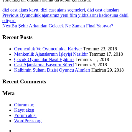
dizi cast ajans kayıt
,
dizi cast ajans seçmeleri
,
dizi cast ajansları
Previous
Previous
Oyunculuk ajansımız yeni film yıldızlarını kadrosuna dahil
post:
ediyor!
Next
Next
Bu Şehir Arkandan Gelecek Ne Zaman Final Yapıyor?
post:
Recent Posts
Oyunculuk Ve Oyunculukta Kariyer
Temmuz 23, 2018
Mankenlik Ajanslarının İşleyişi Nasıldır
Temmuz 17, 2018
Çocuk Oyuncular Nasıl Eğitilir?
Temmuz 11, 2018
Cast Ajanslarına Başvuru Süreci
Temmuz 5, 2018
Kalbimin Sultanı Dizisi Oyuncu Alımları
Haziran 29, 2018
Recent Comments
Meta
Oturum aç
Kayıt akışı
Yorum akışı
WordPress.org
Twitter