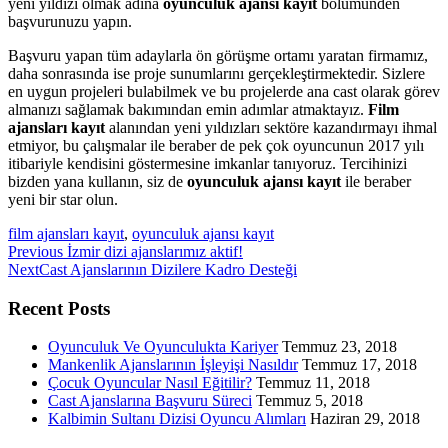
yeni yıldızı olmak adına
oyunculuk ajansı kayıt
bölümünden
başvurunuzu yapın.
Başvuru yapan tüm adaylarla ön görüşme ortamı yaratan firmamız,
daha sonrasında ise proje sunumlarını gerçekleştirmektedir. Sizlere
en uygun projeleri bulabilmek ve bu projelerde ana cast olarak görev
almanızı sağlamak bakımından emin adımlar atmaktayız.
Film
ajansları kayıt
alanından yeni yıldızları sektöre kazandırmayı ihmal
etmiyor, bu çalışmalar ile beraber de pek çok oyuncunun 2017 yılı
itibariyle kendisini göstermesine imkanlar tanıyoruz. Tercihinizi
bizden yana kullanın, siz de
oyunculuk ajansı kayıt
ile beraber
yeni bir star olun.
film ajansları kayıt
,
oyunculuk ajansı kayıt
Previous
Previous
İzmir dizi ajanslarımız aktif!
Next
post:
Next
Cast Ajanslarının Dizilere Kadro Desteği
post:
Recent Posts
Oyunculuk Ve Oyunculukta Kariyer
Temmuz 23, 2018
Mankenlik Ajanslarının İşleyişi Nasıldır
Temmuz 17, 2018
Çocuk Oyuncular Nasıl Eğitilir?
Temmuz 11, 2018
Cast Ajanslarına Başvuru Süreci
Temmuz 5, 2018
Kalbimin Sultanı Dizisi Oyuncu Alımları
Haziran 29, 2018