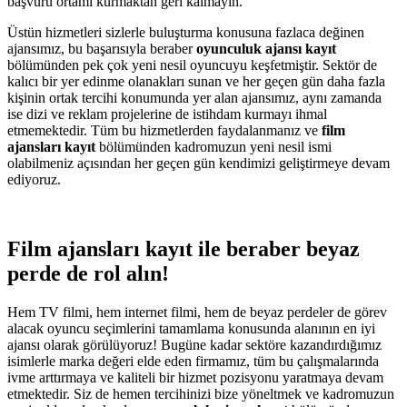
başvuru ortamı kurmaktan geri kalmayın.
Üstün hizmetleri sizlerle buluşturma konusuna fazlaca değinen
ajansımız, bu başarısıyla beraber
oyunculuk ajansı kayıt
bölümünden pek çok yeni nesil oyuncuyu keşfetmiştir. Sektör de
kalıcı bir yer edinme olanakları sunan ve her geçen gün daha fazla
kişinin ortak tercihi konumunda yer alan ajansımız, aynı zamanda
ise dizi ve reklam projelerine de istihdam kurmayı ihmal
etmemektedir. Tüm bu hizmetlerden faydalanmanız ve
film
ajansları kayıt
bölümünden kadromuzun yeni nesil ismi
olabilmeniz açısından her geçen gün kendimizi geliştirmeye devam
ediyoruz.
Film ajansları kayıt ile beraber beyaz
perde de rol alın!
Hem TV filmi, hem internet filmi, hem de beyaz perdeler de görev
alacak oyuncu seçimlerini tamamlama konusunda alanının en iyi
ajansı olarak görülüyoruz! Bugüne kadar sektöre kazandırdığımız
isimlerle marka değeri elde eden firmamız, tüm bu çalışmalarında
ivme arttırmaya ve kaliteli bir hizmet pozisyonu yaratmaya devam
etmektedir. Siz de hemen tercihinizi bize yöneltmek ve kadromuzun