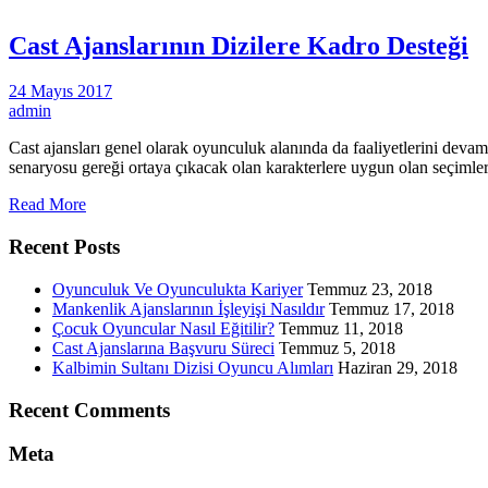
Cast Ajanslarının Dizilere Kadro Desteği
24 Mayıs 2017
admin
Cast ajansları genel olarak oyunculuk alanında da faaliyetlerini devam
senaryosu gereği ortaya çıkacak olan karakterlere uygun olan seçimleri
Read More
Recent Posts
Oyunculuk Ve Oyunculukta Kariyer
Temmuz 23, 2018
Mankenlik Ajanslarının İşleyişi Nasıldır
Temmuz 17, 2018
Çocuk Oyuncular Nasıl Eğitilir?
Temmuz 11, 2018
Cast Ajanslarına Başvuru Süreci
Temmuz 5, 2018
Kalbimin Sultanı Dizisi Oyuncu Alımları
Haziran 29, 2018
Recent Comments
Meta