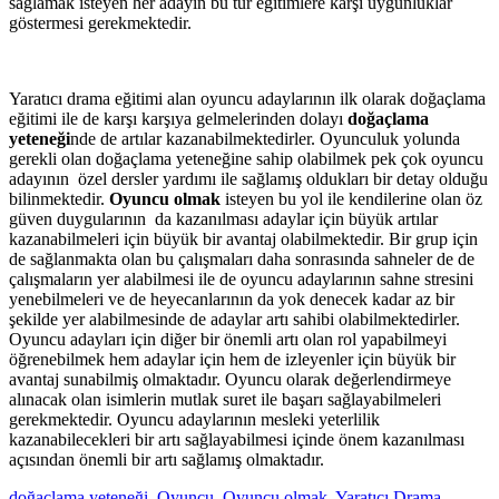
sağlamak isteyen her adayın bu tür eğitimlere karşı uygunluklar
göstermesi gerekmektedir.
Yaratıcı drama eğitimi alan oyuncu adaylarının ilk olarak doğaçlama
eğitimi ile de karşı karşıya gelmelerinden dolayı
doğaçlama
yeteneği
nde de artılar kazanabilmektedirler. Oyunculuk yolunda
gerekli olan doğaçlama yeteneğine sahip olabilmek pek çok oyuncu
adayının özel dersler yardımı ile sağlamış oldukları bir detay olduğu
bilinmektedir.
Oyuncu olmak
isteyen bu yol ile kendilerine olan öz
güven duygularının da kazanılması adaylar için büyük artılar
kazanabilmeleri için büyük bir avantaj olabilmektedir. Bir grup için
de sağlanmakta olan bu çalışmaları daha sonrasında sahneler de de
çalışmaların yer alabilmesi ile de oyuncu adaylarının sahne stresini
yenebilmeleri ve de heyecanlarının da yok denecek kadar az bir
şekilde yer alabilmesinde de adaylar artı sahibi olabilmektedirler.
Oyuncu adayları için diğer bir önemli artı olan rol yapabilmeyi
öğrenebilmek hem adaylar için hem de izleyenler için büyük bir
avantaj sunabilmiş olmaktadır. Oyuncu olarak değerlendirmeye
alınacak olan isimlerin mutlak suret ile başarı sağlayabilmeleri
gerekmektedir. Oyuncu adaylarının mesleki yeterlilik
kazanabilecekleri bir artı sağlayabilmesi içinde önem kazanılması
açısından önemli bir artı sağlamış olmaktadır.
doğaçlama yeteneği
,
Oyuncu
,
Oyuncu olmak
,
Yaratıcı Drama