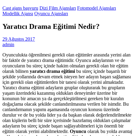
Cast ajans başvuru
Dizi Film Ajansları
Fotomodel Ajansları
Modellik Ajansı
Oyuncu Ajansları
Yaratıcı Drama Eğitimi Nedir?
29 Ağustos 2017
admin
Oyunculukta öğrenilmesi gerekli olan eğitimler arasında yerini alan
bir faktör de yaratıcı drama eğitimidir. Oyuncu adaylarının ve de
oyuncuların bu süreç içinde hakim olmaları gerekli olan bir eğitim
olarak bilinen
yaratıcı drama eğitimi
bu süreç içinde başarılı bir
şekilde yollarında devam etmek isteyen her adayın başarı sağlaması
için gerekli olan eğitimlerden bir tanesi olarak yerini almaktadır.
Yaratıcı drama eğitimi adayların gruplar oluşturarak bu grupların
yaşam üzerindeki kazanmış oldukları deneyimler üzerine bir
konunun bir amacın ya da gerçekleştirilmesi gereken bir kuralın
doğaçlama olacak şekilde canlandırılmasına verilen bir isimdir. Bu
canlandırmanın yapımı aşamasında oyuncun konusu üzerinde
durulur ve de bu yolda lider ya da başkan olarak değerlendirilmekte
olan kişilerin belli bir süre içerisinde hazırlamış oldukları çalışmalar
adayların bu süreç içinde başarı sağlayabilmeleri için önemli bir
eğitim olarak yerini alabilmektedir.
Oyuncu
olarak bu yolda avantaj