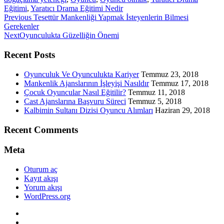
Eğitimi
,
Yaratıcı Drama Eğitimi Nedir
Previous
Previous
Tesettür Mankenliği Yapmak İsteyenlerin Bilmesi
post:
Gerekenler
Next
Next
Oyunculukta Güzelliğin Önemi
post:
Recent Posts
Oyunculuk Ve Oyunculukta Kariyer
Temmuz 23, 2018
Mankenlik Ajanslarının İşleyişi Nasıldır
Temmuz 17, 2018
Çocuk Oyuncular Nasıl Eğitilir?
Temmuz 11, 2018
Cast Ajanslarına Başvuru Süreci
Temmuz 5, 2018
Kalbimin Sultanı Dizisi Oyuncu Alımları
Haziran 29, 2018
Recent Comments
Meta
Oturum aç
Kayıt akışı
Yorum akışı
WordPress.org
Twitter
WordPress