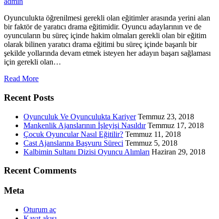
admin
Oyunculukta öğrenilmesi gerekli olan eğitimler arasında yerini alan
bir faktör de yaratıcı drama eğitimidir. Oyuncu adaylarının ve de
oyuncuların bu süreç içinde hakim olmaları gerekli olan bir eğitim
olarak bilinen yaratıcı drama eğitimi bu süreç içinde başarılı bir
şekilde yollarında devam etmek isteyen her adayın başarı sağlaması
için gerekli olan…
Read More
Recent Posts
Oyunculuk Ve Oyunculukta Kariyer
Temmuz 23, 2018
Mankenlik Ajanslarının İşleyişi Nasıldır
Temmuz 17, 2018
Çocuk Oyuncular Nasıl Eğitilir?
Temmuz 11, 2018
Cast Ajanslarına Başvuru Süreci
Temmuz 5, 2018
Kalbimin Sultanı Dizisi Oyuncu Alımları
Haziran 29, 2018
Recent Comments
Meta
Oturum aç
Kayıt akışı