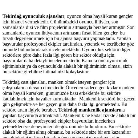
Tekirdağ oyunculuk ajansları
, oyuncu olma hayali kuran gençler
için hizmet vermektedir. Günümüzdeki oyuncu ihtiyacı, son
zamanlarda dizi ve film projelerinin artmasıyla beraber artmıştır. Son
zamanlarda oyuncu ihtiyacının artmasını fırsat bilen gençler, bu
fırsatı değerlendirmek için bu ajansa başvuru yapmaktadır. Yapılan
başvurular profesyonel ekipler tarafından, yetenek ve tecrübeler göz
önünde bulundurularak incelenmektedir. Oyunculuk sektörü diğer
sektörlere göre daha fazla ilgi gören bir sektör olduğu için,
başvurular daha detaylı incelenmektedir. Kamera önü oyunculuk
eğitiminizin ya da oyunculukla alakalı bir eğitiminizin olması, sizin
bu sektöre girebilme ihtimalinizi kolaylaştırır.
Tekirdağ cast ajansları, manken olmak isteyen gençler için
çalışmalarına devam etmektedir. Önceden sadece gen kızlar manken
olma hayali kurarken, günümüzde bazı erkeklerde bu sektöre
katılabilmek için hayaller kurmaktadır. Mankenlik sektörü her geçen
gün gelişmekte ve her geçen gün daha fazla ilgi görmektedir. Bu
sektöre artan ilgiyle beraber,
Tekirdağ mankenlik ajansları
na
yapılan başvuruda artmaktadır. Mankenlik ne kadar fizikle alakalı bir
sektöre olsa da, profesyonel ekipler başvuruları incelerken
yetenekleri ve deneyimleri de göz önünde bulundurur. Bu sektörle
alakalı bir eğitim almış olmanız, bu sektörde size bir artı kazandırır
ve rakiplerinize karşı bir adım önce geçmenize yardımcı olur.