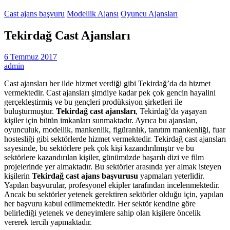
Cast ajans başvuru
Modellik Ajansı
Oyuncu Ajansları
Tekirdağ Cast Ajansları
6 Temmuz 2017
admin
Cast ajansları her ilde hizmet verdiği gibi Tekirdağ’da da hizmet
vermektedir. Cast ajansları şimdiye kadar pek çok gencin hayalini
gerçekleştirmiş ve bu gençleri prodüksiyon şirketleri ile
buluşturmuştur.
Tekirdağ cast ajansları
, Tekirdağ’da yaşayan
kişiler için bütün imkanları sunmaktadır. Ayrıca bu ajansları,
oyunculuk, modellik, mankenlik, figüranlık, tanıtım mankenliği, fuar
hostesliği gibi sektörlerde hizmet vermektedir. Tekirdağ cast ajansları
sayesinde, bu sektörlere pek çok kişi kazandırılmıştır ve bu
sektörlere kazandırılan kişiler, günümüzde başarılı dizi ve film
projelerinde yer almaktadır. Bu sektörler arasında yer almak isteyen
kişilerin
Tekirdağ cast ajans başvurusu
yapmaları yeterlidir.
Yapılan başvurular, profesyonel ekipler tarafından incelenmektedir.
Ancak bu sektörler yetenek gerektiren sektörler olduğu için, yapılan
her başvuru kabul edilmemektedir. Her sektör kendine göre
belirlediği yetenek ve deneyimlere sahip olan kişilere öncelik
vererek tercih yapmaktadır.