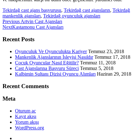
Tekirdağ cast ajans başvurusu
,
Tekirdağ cast ajansların
,
Tekirdağ
mankenlik ajansları
,
Tekirdağ oyunculuk ajansları
Previous
Previous
Artvin Cast Ajansları
Next
post:
Next
Kastamonu Cast Ajansları
post:
Recent Posts
Oyunculuk Ve Oyunculukta Kariyer
Temmuz 23, 2018
Mankenlik Ajanslarının İşleyişi Nasıldır
Temmuz 17, 2018
Çocuk Oyuncular Nasıl Eğitilir?
Temmuz 11, 2018
Cast Ajanslarına Başvuru Süreci
Temmuz 5, 2018
Kalbimin Sultanı Dizisi Oyuncu Alımları
Haziran 29, 2018
Recent Comments
Meta
Oturum aç
Kayıt akışı
Yorum akışı
WordPress.org
Twitter