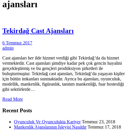
ajansları
Tekirdağ Cast Ajansları
6 Temmuz 2017
admin
Cast ajansları her ilde hizmet verdiği gibi Tekirdağ’da da hizmet
vermektedir. Cast ajansları şimdiye kadar pek çok gencin hayalini
gerçekleştirmiş ve bu gençleri prodüksiyon şirketleri ile
buluşturmuştur. Tekirdağ cast ajansları, Tekirdağ’da yaşayan kişiler
için bütün imkanları sunmaktadır. Ayrıca bu ajansları, oyunculuk,
modellik, mankenlik, figüranlık, tanıtım mankenliği, fuar hostesliği
gibi sektörlerde…
Read More
Recent Posts
Oyunculuk Ve Oyunculukta Kariyer
Temmuz 23, 2018
Mankenlik Ajanslarının İşleyişi Nasıldır
Temmuz 17, 2018