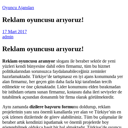
Oyuncu Ajansları
Reklam oyuncusu arıyoruz!
17 Mart 2017
admin
Reklam oyuncusu arıyoruz!
Reklam oyuncusu aranıyor
sloganı ile beraber sektör de yeni
yüzleri kendi bünyesine dahil eden firmamız, tüm bu hizmet
politikalarından sorunsuzca faydalanabileceğiniz zeminler
hazırlamaktadır. Türkiye’de tartışmasız en iyi ajans konumunda yer
alan firmamız, her geçen gün daha fazla kişi tarafından tercih
edilmekte ve öne çıkmaktadır. Lider konumunu elden bırakmadan
bir istihdam ortamı sunan firmamız, kıstasını daha ileri seviyeler de
tutabilmek açısından donanımlı bir firma olarak görülmektedir.
Aynı zamanda
dizilere başvuru formu
nu doldurup, reklam
projelerinin yanı sıra önemli kanallarda yer alan ve Türkiye’nin en
çok izlenen dizilerinde de görev alabilirsiniz. Tüm bu çalışmalar ile
beraber artık kendinizi ispatlamak ve önemli projelerde boy
gösterebilmek oldukça basit bir hal almaktadır. Türkiye’de oyuncu