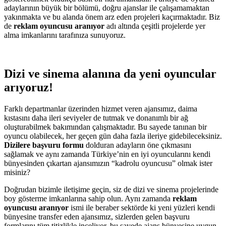
adaylarının büyük bir bölümü, doğru ajanslar ile çalışamamaktan
yakınmakta ve bu alanda önem arz eden projeleri kaçırmaktadır. Biz
de
reklam oyuncusu aranıyor
adı altında çeşitli projelerde yer
alma imkanlarını tarafınıza sunuyoruz.
Dizi ve sinema alanına da yeni oyuncular
arıyoruz!
Farklı departmanlar üzerinden hizmet veren ajansımız, daima
kıstasını daha ileri seviyeler de tutmak ve donanımlı bir ağ
oluşturabilmek bakımından çalışmaktadır. Bu sayede tanınan bir
oyuncu olabilecek, her geçen gün daha fazla ileriye gidebileceksiniz.
Dizilere başvuru formu
dolduran adayların öne çıkmasını
sağlamak ve aynı zamanda Türkiye’nin en iyi oyuncularını kendi
bünyesinden çıkartan ajansımızın “kadrolu oyuncusu” olmak ister
misiniz?
Doğrudan bizimle iletişime geçin, siz de dizi ve sinema projelerinde
boy gösterme imkanlarına sahip olun. Aynı zamanda
reklam
oyuncusu aranıyor
ismi ile beraber sektörde ki yeni yüzleri kendi
bünyesine transfer eden ajansımız, sizlerden gelen başvuru
formlarını tüm titizlikle inceliyor, bu sayede ajans bünyesine uygun