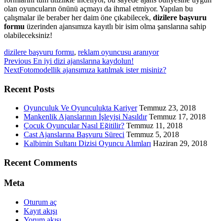
olan oyuncuların önünü açmayı da ihmal etmiyor. Yapılan bu
çalışmalar ile beraber her daim öne çıkabilecek,
dizilere başvuru
formu
üzerinden ajansımıza kayıtlı bir isim olma şanslarına sahip
olabileceksiniz!
dizilere başvuru formu
,
reklam oyuncusu aranıyor
Previous
Previous
En iyi dizi ajanslarına kaydolun!
Next
post:
Next
Fotomodellik ajansımıza katılmak ister misiniz?
post:
Recent Posts
Oyunculuk Ve Oyunculukta Kariyer
Temmuz 23, 2018
Mankenlik Ajanslarının İşleyişi Nasıldır
Temmuz 17, 2018
Çocuk Oyuncular Nasıl Eğitilir?
Temmuz 11, 2018
Cast Ajanslarına Başvuru Süreci
Temmuz 5, 2018
Kalbimin Sultanı Dizisi Oyuncu Alımları
Haziran 29, 2018
Recent Comments
Meta
Oturum aç
Kayıt akışı
Yorum akışı