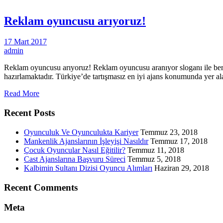
Reklam oyuncusu arıyoruz!
17 Mart 2017
admin
Reklam oyuncusu arıyoruz! Reklam oyuncusu aranıyor sloganı ile bera
hazırlamaktadır. Türkiye’de tartışmasız en iyi ajans konumunda yer a
Read More
Recent Posts
Oyunculuk Ve Oyunculukta Kariyer
Temmuz 23, 2018
Mankenlik Ajanslarının İşleyişi Nasıldır
Temmuz 17, 2018
Çocuk Oyuncular Nasıl Eğitilir?
Temmuz 11, 2018
Cast Ajanslarına Başvuru Süreci
Temmuz 5, 2018
Kalbimin Sultanı Dizisi Oyuncu Alımları
Haziran 29, 2018
Recent Comments
Meta