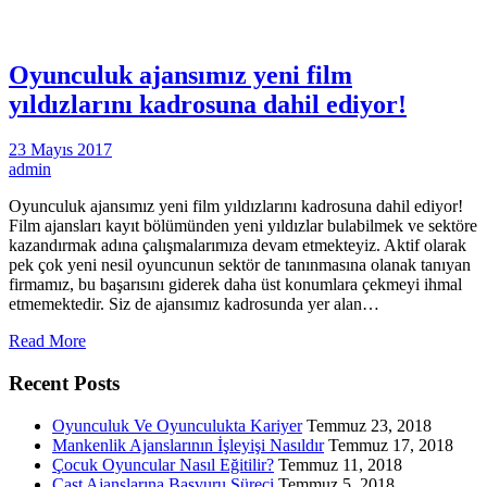
Oyunculuk ajansımız yeni film
yıldızlarını kadrosuna dahil ediyor!
23 Mayıs 2017
admin
Oyunculuk ajansımız yeni film yıldızlarını kadrosuna dahil ediyor!
Film ajansları kayıt bölümünden yeni yıldızlar bulabilmek ve sektöre
kazandırmak adına çalışmalarımıza devam etmekteyiz. Aktif olarak
pek çok yeni nesil oyuncunun sektör de tanınmasına olanak tanıyan
firmamız, bu başarısını giderek daha üst konumlara çekmeyi ihmal
etmemektedir. Siz de ajansımız kadrosunda yer alan…
Read More
Recent Posts
Oyunculuk Ve Oyunculukta Kariyer
Temmuz 23, 2018
Mankenlik Ajanslarının İşleyişi Nasıldır
Temmuz 17, 2018
Çocuk Oyuncular Nasıl Eğitilir?
Temmuz 11, 2018
Cast Ajanslarına Başvuru Süreci
Temmuz 5, 2018