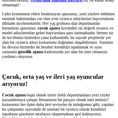
sürebileceksiniz.
Oyunculuk ajansına başvuru
hiç bu kadar kolay
olmamıştı!
Lider konumunu elden bırakmayan ajansımız, yeni yüzlere istihdam
tanımak bakımından var olan yeni oyuncu adaylarının başvurularını
dikkatle incelemektedir. Her yaş grubuna dair departmanlar
barındıran ajansımız,
cocuk ajansı
üzerinden siz değerli oyuncu ve
model adaylarından gelen başvurulara şans tanımaktadır. hemen siz
de tercihinizi bizlerden yana kullanabilir, bu sayede projelerde yer
alan bir oyuncu adayı konumuna doğrudan ulaşabilirsiniz. Sunulan
bu devasa hizmetler ile beraber kendinizi ispatlamak ve aynı
zamanda
güzellik ajansı
kadrosunda yer alan bir isim olmanıza
yardımcı oluyoruz.
Çocuk, orta yaş ve ileri yaş oyuncular
arıyoruz!
Cocuk ajansı
başta olmak üzere farklı departmanlara yeni yüzler
kazandırmaya çalışan firmamızın bir parçası olmak ister misiniz?
kıstasımızı her daim daha ileri seviyeler de tuttuğumuz gibi, yapılan
bu çalışmalar sayesinde de tanınan bir oyuncu olarak kendinizi
ispatlama şanslarını tarafınıza ulaştırmaktan geri kalmıyoruz.