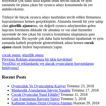
Böylelikle çok daha fazla kişinin ortak tercihi olacak ve aynı
zamanda ön plana çıkan bir oyuncu adayı konumunda da yer
alabileceksiniz.
Türkiye’de birçok oyuncu adayı tarafından tercih edilen firmamıza
başvurularınızı hemen gerçekleştirin. Alanında önemli bir yere sahip
olan
güzellik ajansı
mız, siz değerli oyuncu adaylarından gelen
başvuru formlarını dikkatle ele almakta ve var olan hizmetler
sayesinde de öne çıkan bir oyuncu konumuna ulaşmanıza şans
tanımaktadır. Bu sayede çok daha fazla kendinizi ispatlamak ve aynı
zamanda kaliteli projelerde gösterebilmek adına hemen
cocuk
ajansı
olarak bizlere başvurunuzu yapın.
cocuk ajansı
,
güzellik ajansı
Previous
Previous
Reklam ajansımıza bir tıkla kaydolun!
Next
post:
Next
Dizi ve reklamlarda yer alacak oyuncuların başvurularını
post:
bekliyoruz!
Recent Posts
Oyunculuk Ve Oyunculukta Kariyer
Temmuz 23, 2018
Mankenlik Ajanslarının İşleyişi Nasıldır
Temmuz 17, 2018
Çocuk Oyuncular Nasıl Eğitilir?
Temmuz 11, 2018
Cast Ajanslarına Başvuru Süreci
Temmuz 5, 2018
Kalbimin Sultanı Dizisi Oyuncu Alımları
Haziran 29, 2018