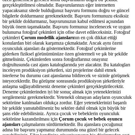
gerçekleştirilmesi olmalıdır. Başvurularınızı eğer internetten
yapacaksanız sitede bulduğunuz başvuru formunu doğru ve güncel
bilgilerle doldurmanız gerekmektedir. Başvuru formunuzu eksiksiz
bir şekilde doldurmanız, başvurunuzun kabul edilmesi açısından
büyük önem taşımaktadır. Başvuru formunuz incelenecek ve uygun
bulunursa fotoğraf çekimleri için ofise davet edileceksiniz. Fotoğraf
çekimleri
Çorum modellik ajansları
nın en çok dikkat ettiği
konulardan biri olarak karşımıza çıkmaktadır. Ancak aynı özeni
oyunculuk ajansları da göstermektedir. Fotoğraf çekimlerine
giderken fiziksel görünümünüze özen göstermeli ve şık bir şekilde
gitmelisiniz. Çekimlerden sonra fotoğraflarınız onayınız
doğrultusunda cast ajans kataloglarında yer alacaktır. Bu katalogları
inceleyen prodüksiyon şirketleri, sizi projelerine dahil etmek
isterlerse bu durumu cast ajanslarına bildirecek ve sizinle görüşmek
isteyeceklerdir. Bu görüşme sonrasında prodüksiyon şirketleriyle
anlaşma sağlayabilirseniz deneme çekimleri gerçekleştirilecektir.
Deneme çekimlerinden iyi bir sonuç almak için yeteneklerinizi
sergilemeniz gerekmektedir. Yetenekli olmayan adayların oyunculuk
sektörüne katılmaları oldukça zordur. Eğer yeteneklerinizi başarılı
bir şekilde yansıtabilirseniz bu sektöre dahil olmak için büyük bir
şans elde edebilirsiniz. Ayrıca çocuk ve bebeklerin oyunculuk
sektörüne kazandırılması için
Çorum çocuk ve bebek oyuncu
ajansları
çalışmalarını sürdürmektedir. Bu ajanslara çocuğunuz
adına bir başvuru yapmanız durumunda ona güzel bir gelecek