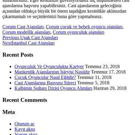
sunabilirsiniz. Eğer kendinize güveniyorsanız hiç düşünmeden cast
ajanslarına başvuru yapabilirsiniz. Cast ajanslarının geleceğiniz
açısından oldukça büyük bir önem taşıdığını kesinlikle aklınızdan
çıkarmamalı ve seçimlerinizi buna göre yapmalısınız.
Çorum Cast Ajansları
,
Çorum çocuk ve bebek oyuncu ajansları
,
Çorum modellik ajansları
,
Çorum oyunculuk ajansları
Previous
Previous
Uşak Cast Ajansları
Next
post:
Next
İstanbul Cast Ajansları
post:
Recent Posts
Oyunculuk Ve Oyunculukta Kariyer
Temmuz 23, 2018
Mankenlik Ajanslarının İşleyişi Nasıldır
Temmuz 17, 2018
Çocuk Oyuncular Nasıl Eğitilir?
Temmuz 11, 2018
Cast Ajanslarına Başvuru Süreci
Temmuz 5, 2018
Kalbimin Sultanı Dizisi Oyuncu Alımları
Haziran 29, 2018
Recent Comments
Meta
Oturum aç
Kayıt akışı
Yorum akışı