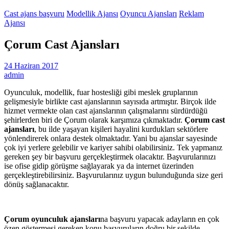
Cast ajans başvuru
Modellik Ajansı
Oyuncu Ajansları
Reklam
Ajansı
Çorum Cast Ajansları
24 Haziran 2017
admin
Oyunculuk, modellik, fuar hostesliği gibi meslek gruplarının
gelişmesiyle birlikte cast ajanslarının sayısıda artmıştır. Birçok ilde
hizmet vermekte olan cast ajanslarının çalışmalarını sürdürdüğü
şehirlerden biri de Çorum olarak karşımıza çıkmaktadır.
Çorum cast
ajansları
, bu ilde yaşayan kişileri hayalini kurdukları sektörlere
yönlendirerek onlara destek olmaktadır. Yani bu ajanslar sayesinde
çok iyi yerlere gelebilir ve kariyer sahibi olabilirsiniz. Tek yapmanız
gereken şey bir başvuru gerçekleştirmek olacaktır. Başvurularınızı
ise ofise gidip görüşme sağlayarak ya da internet üzerinden
gerçekleştirebilirsiniz. Başvurularınız uygun bulunduğunda size geri
dönüş sağlanacaktır.
Çorum oyunculuk ajansları
na başvuru yapacak adayların en çok
özen göstermesi gereken konu başvuruların doğru bir şekilde