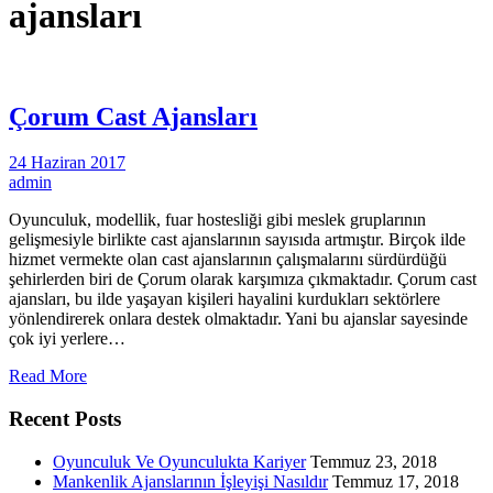
ajansları
Çorum Cast Ajansları
24 Haziran 2017
admin
Oyunculuk, modellik, fuar hostesliği gibi meslek gruplarının
gelişmesiyle birlikte cast ajanslarının sayısıda artmıştır. Birçok ilde
hizmet vermekte olan cast ajanslarının çalışmalarını sürdürdüğü
şehirlerden biri de Çorum olarak karşımıza çıkmaktadır. Çorum cast
ajansları, bu ilde yaşayan kişileri hayalini kurdukları sektörlere
yönlendirerek onlara destek olmaktadır. Yani bu ajanslar sayesinde
çok iyi yerlere…
Read More
Recent Posts
Oyunculuk Ve Oyunculukta Kariyer
Temmuz 23, 2018
Mankenlik Ajanslarının İşleyişi Nasıldır
Temmuz 17, 2018