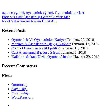
oyuncu eğitimi
,
oyunculuk eğitimi
,
Oyunculuk kursları
Previous
Previous
Cast Ajansları İş Garantisi Verir Mi?
Next
post:
Next
Cast Ajansları Neden Ücret Alır
post:
Recent Posts
Oyunculuk Ve Oyunculukta Kariyer
Temmuz 23, 2018
Mankenlik Ajanslarının İşleyişi Nasıldır
Temmuz 17, 2018
Çocuk Oyuncular Nasıl Eğitilir?
Temmuz 11, 2018
Cast Ajanslarına Başvuru Süreci
Temmuz 5, 2018
Kalbimin Sultanı Dizisi Oyuncu Alımları
Haziran 29, 2018
Recent Comments
Meta
Oturum aç
Kayıt akışı
Yorum akışı
WordPress.org
Twitter