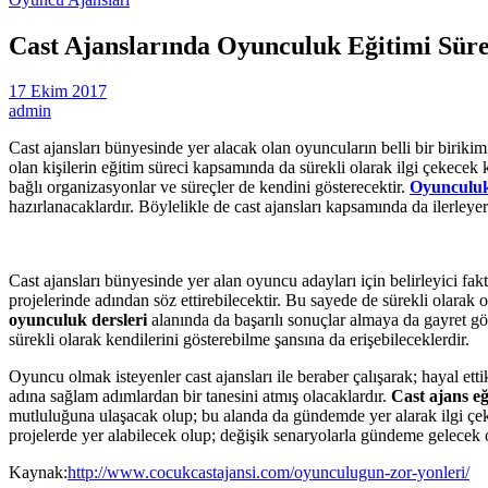
Cast Ajanslarında Oyunculuk Eğitimi Süre
17 Ekim 2017
admin
Cast ajansları bünyesinde yer alacak olan oyuncuların belli bir birikim 
olan kişilerin eğitim süreci kapsamında da sürekli olarak ilgi çekecek
bağlı organizasyonlar ve süreçler de kendini gösterecektir.
Oyunculuk
hazırlanacaklardır. Böylelikle de cast ajansları kapsamında da ilerleyer
Cast ajansları bünyesinde yer alan oyuncu adayları için belirleyici faktö
projelerinde adından söz ettirebilecektir. Bu sayede de sürekli olarak
oyunculuk dersleri
alanında da başarılı sonuçlar almaya da gayret gös
sürekli olarak kendilerini gösterebilme şansına da erişebileceklerdir.
Oyuncu olmak isteyenler cast ajansları ile beraber çalışarak; hayal ett
adına sağlam adımlardan bir tanesini atmış olacaklardır.
Cast ajans eğ
mutluluğuna ulaşacak olup; bu alanda da gündemde yer alarak ilgi çekec
projelerde yer alabilecek olup; değişik senaryolarla gündeme gelecek ola
Kaynak:
http://www.cocukcastajansi.com/oyunculugun-zor-yonleri/