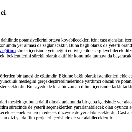
ci
dahilinde potansiyellerini ortaya koyabilecekleri için; cast ajansları iç
 konumda yer alması da sağlanacaktır. Buna bağlı olarak da yeterli oran
 eğitimi
süreci içerisinde yeteneğini en iyi şekilde sergileyebilecek dü
ek; beklentilerini sürekli olarak aktif bir konumda tutmayı da başaracakl
rlerden bir tanesi de eğitimdir. Eğitime bağlı olarak istenilenleri elde et
 oyunculuk mesleğini gerçekleştirebilmelerinde yardımcı olacak ve potan
tereceklerdir. Bu sayede de kısa bir zaman dilimi içerisinde farklı far
ikleri meslek grubuna dahil olmak anlamında bir çaba içerisinde yer alaca
itim
sürecinde de yeterli seçeneklerden yararlanabilecek olan oyuncu a
ek seçenekleri tercih edecek düzeyde de yer alabileceklerdir. Cast ajans
n dizi ya da film projeleri içerisinde de yer alabileceklerdir.