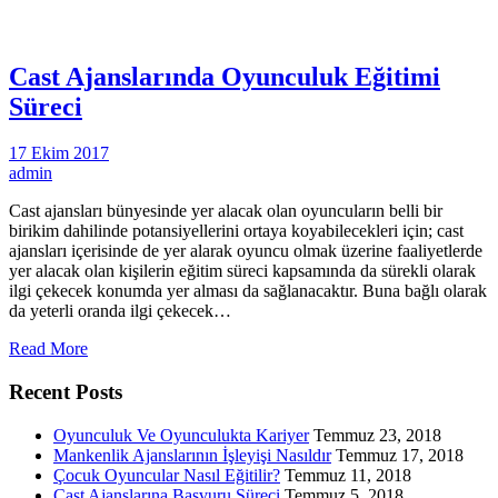
Cast Ajanslarında Oyunculuk Eğitimi
Süreci
17 Ekim 2017
admin
Cast ajansları bünyesinde yer alacak olan oyuncuların belli bir
birikim dahilinde potansiyellerini ortaya koyabilecekleri için; cast
ajansları içerisinde de yer alarak oyuncu olmak üzerine faaliyetlerde
yer alacak olan kişilerin eğitim süreci kapsamında da sürekli olarak
ilgi çekecek konumda yer alması da sağlanacaktır. Buna bağlı olarak
da yeterli oranda ilgi çekecek…
Read More
Recent Posts
Oyunculuk Ve Oyunculukta Kariyer
Temmuz 23, 2018
Mankenlik Ajanslarının İşleyişi Nasıldır
Temmuz 17, 2018
Çocuk Oyuncular Nasıl Eğitilir?
Temmuz 11, 2018
Cast Ajanslarına Başvuru Süreci
Temmuz 5, 2018