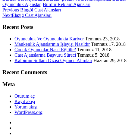
Oyunculuk Ajanslar
,
Burdur Reklam Ajansları
Previous
Previous
Bingöl Cast Ajansları
Next
post:
Next
Elazığ Cast Ajansları
post:
Recent Posts
Oyunculuk Ve Oyunculukta Kariyer
Temmuz 23, 2018
Mankenlik Ajanslarının İşleyişi Nasıldır
Temmuz 17, 2018
Çocuk Oyuncular Nasıl Eğitilir?
Temmuz 11, 2018
Cast Ajanslarına Başvuru Süreci
Temmuz 5, 2018
Kalbimin Sultanı Dizisi Oyuncu Alımları
Haziran 29, 2018
Recent Comments
Meta
Oturum aç
Kayıt akışı
Yorum akışı
WordPress.org
Twitter
WordPress
Facebook