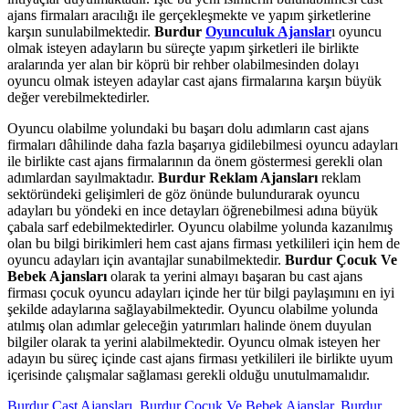
ajans firmaları aracılığı ile gerçekleşmekte ve yapım şirketlerine
karşın sunulabilmektedir.
Burdur
Oyunculuk Ajanslar
ı oyuncu
olmak isteyen adayların bu süreçte yapım şirketleri ile birlikte
aralarında yer alan bir köprü bir rehber olabilmesinden dolayı
oyuncu olmak isteyen adaylar cast ajans firmalarına karşın büyük
değer verebilmektedirler.
Oyuncu olabilme yolundaki bu başarı dolu adımların cast ajans
firmaları dâhilinde daha fazla başarıya gidilebilmesi oyuncu adayları
ile birlikte cast ajans firmalarının da önem göstermesi gerekli olan
adımlardan sayılmaktadır.
Burdur Reklam Ajansları
reklam
sektöründeki gelişimleri de göz önünde bulundurarak oyuncu
adayları bu yöndeki en ince detayları öğrenebilmesi adına büyük
çabala sarf edebilmektedirler. Oyuncu olabilme yolunda kazanılmış
olan bu bilgi birikimleri hem cast ajans firması yetkilileri için hem de
oyuncu adayları için avantajlar sunabilmektedir.
Burdur Çocuk Ve
Bebek Ajansları
olarak ta yerini almayı başaran bu cast ajans
firması çocuk oyuncu adayları içinde her tür bilgi paylaşımını en iyi
şekilde adaylarına sağlayabilmektedir. Oyuncu olabilme yolunda
atılmış olan adımlar geleceğin yatırımları halinde önem duyulan
bilgiler olarak ta yerini alabilmektedir. Oyuncu olmak isteyen her
adayın bu süreç içinde cast ajans firması yetkilileri ile birlikte uyum
içerisinde çalışmalar sağlaması gerekli olduğu unutulmamalıdır.
Burdur Cast Ajansları
,
Burdur Çocuk Ve Bebek Ajanslar
,
Burdur