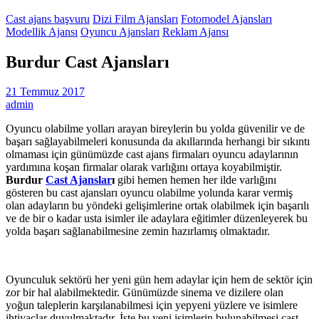
Cast ajans başvuru
Dizi Film Ajansları
Fotomodel Ajansları
Modellik Ajansı
Oyuncu Ajansları
Reklam Ajansı
Burdur Cast Ajansları
21 Temmuz 2017
admin
Oyuncu olabilme yolları arayan bireylerin bu yolda güvenilir ve de
başarı sağlayabilmeleri konusunda da akıllarında herhangi bir sıkıntı
olmaması için günümüzde cast ajans firmaları oyuncu adaylarının
yardımına koşan firmalar olarak varlığını ortaya koyabilmiştir.
Burdur
Cast Ajanslar
ı
gibi hemen hemen her ilde varlığını
gösteren bu cast ajansları oyuncu olabilme yolunda karar vermiş
olan adayların bu yöndeki gelişimlerine ortak olabilmek için başarılı
ve de bir o kadar usta isimler ile adaylara eğitimler düzenleyerek bu
yolda başarı sağlanabilmesine zemin hazırlamış olmaktadır.
Oyunculuk sektörü her yeni gün hem adaylar için hem de sektör için
zor bir hal alabilmektedir. Günümüzde sinema ve dizilere olan
yoğun taleplerin karşılanabilmesi için yepyeni yüzlere ve isimlere
ihtiyaçlar duyulmaktadır. İşte bu yeni isimlerin bulunabilmesi cast