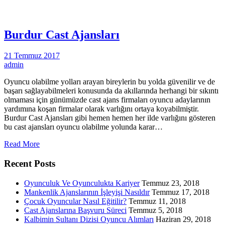
Burdur Cast Ajansları
21 Temmuz 2017
admin
Oyuncu olabilme yolları arayan bireylerin bu yolda güvenilir ve de
başarı sağlayabilmeleri konusunda da akıllarında herhangi bir sıkıntı
olmaması için günümüzde cast ajans firmaları oyuncu adaylarının
yardımına koşan firmalar olarak varlığını ortaya koyabilmiştir.
Burdur Cast Ajansları gibi hemen hemen her ilde varlığını gösteren
bu cast ajansları oyuncu olabilme yolunda karar…
Read More
Recent Posts
Oyunculuk Ve Oyunculukta Kariyer
Temmuz 23, 2018
Mankenlik Ajanslarının İşleyişi Nasıldır
Temmuz 17, 2018
Çocuk Oyuncular Nasıl Eğitilir?
Temmuz 11, 2018
Cast Ajanslarına Başvuru Süreci
Temmuz 5, 2018
Kalbimin Sultanı Dizisi Oyuncu Alımları
Haziran 29, 2018