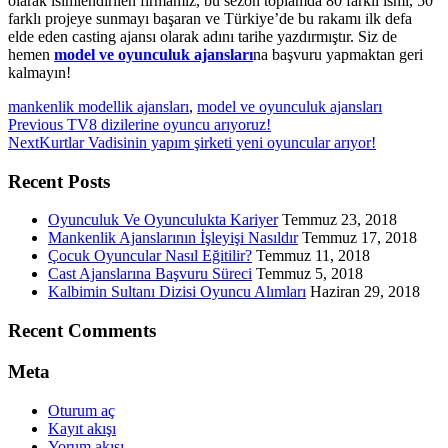
olarak isimlendirilen firmamız, bu sezon toplamda 80 farklı ismi, 50
farklı projeye sunmayı başaran ve Türkiye’de bu rakamı ilk defa
elde eden casting ajansı olarak adını tarihe yazdırmıştır. Siz de
hemen
model ve oyunculuk ajansları
na başvuru yapmaktan geri
kalmayın!
mankenlik modellik ajansları
,
model ve oyunculuk ajansları
Previous
Previous
TV8 dizilerine oyuncu arıyoruz!
Next
post:
Next
Kurtlar Vadisinin yapım şirketi yeni oyuncular arıyor!
post:
Recent Posts
Oyunculuk Ve Oyunculukta Kariyer
Temmuz 23, 2018
Mankenlik Ajanslarının İşleyişi Nasıldır
Temmuz 17, 2018
Çocuk Oyuncular Nasıl Eğitilir?
Temmuz 11, 2018
Cast Ajanslarına Başvuru Süreci
Temmuz 5, 2018
Kalbimin Sultanı Dizisi Oyuncu Alımları
Haziran 29, 2018
Recent Comments
Meta
Oturum aç
Kayıt akışı
Yorum akışı