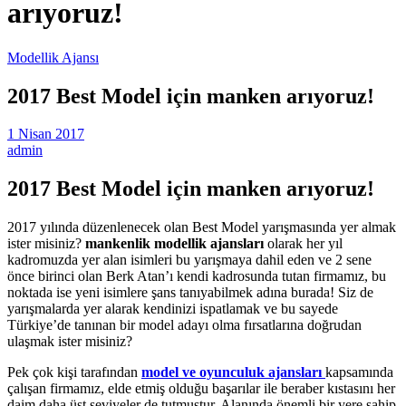
arıyoruz!
Modellik Ajansı
2017 Best Model için manken arıyoruz!
1 Nisan 2017
admin
2017 Best Model için manken arıyoruz!
2017 yılında düzenlenecek olan Best Model yarışmasında yer almak
ister misiniz?
mankenlik modellik ajansları
olarak her yıl
kadromuzda yer alan isimleri bu yarışmaya dahil eden ve 2 sene
önce birinci olan Berk Atan’ı kendi kadrosunda tutan firmamız, bu
noktada ise yeni isimlere şans tanıyabilmek adına burada! Siz de
yarışmalarda yer alarak kendinizi ispatlamak ve bu sayede
Türkiye’de tanınan bir model adayı olma fırsatlarına doğrudan
ulaşmak ister misiniz?
Pek çok kişi tarafından
model ve oyunculuk ajansları
kapsamında
çalışan firmamız, elde etmiş olduğu başarılar ile beraber kıstasını her
daim daha üst seviyeler de tutmuştur. Alanında önemli bir yere sahip