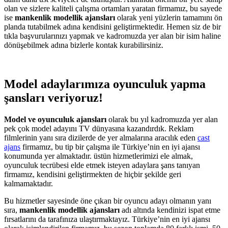
olan ve sizlere kaliteli çalışma ortamları yaratan firmamız, bu sayede
ise
mankenlik modellik ajansları
olarak yeni yüzlerin tamamını ön
planda tutabilmek adına kendisini geliştirmektedir. Hemen siz de bir
tıkla başvurularınızı yapmak ve kadromuzda yer alan bir isim haline
dönüşebilmek adına bizlerle kontak kurabilirsiniz.
Model adaylarımıza oyunculuk yapma
şansları veriyoruz!
Model ve oyunculuk ajansları
olarak bu yıl kadromuzda yer alan
pek çok model adayını TV dünyasına kazandırdık. Reklam
filmlerinin yanı sıra dizilerde de yer almalarına aracılık eden
cast
ajans
firmamız, bu tip bir çalışma ile Türkiye’nin en iyi ajansı
konumunda yer almaktadır. üstün hizmetlerimizi ele almak,
oyunculuk tecrübesi elde etmek isteyen adaylara şans tanıyan
firmamız, kendisini geliştirmekten de hiçbir şekilde geri
kalmamaktadır.
Bu hizmetler sayesinde öne çıkan bir oyuncu adayı olmanın yanı
sıra,
mankenlik modellik ajansları
adı altında kendinizi ispat etme
fırsatlarını da tarafınıza ulaştırmaktayız. Türkiye’nin en iyi ajansı