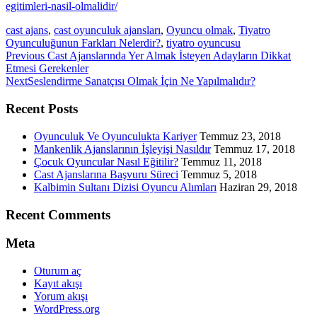
egitimleri-nasil-olmalidir/
cast ajans
,
cast oyunculuk ajansları
,
Oyuncu olmak
,
Tiyatro
Oyunculuğunun Farkları Nelerdir?
,
tiyatro oyuncusu
Previous
Previous
Cast Ajanslarında Yer Almak İsteyen Adayların Dikkat
post:
Etmesi Gerekenler
Next
Next
Seslendirme Sanatçısı Olmak İçin Ne Yapılmalıdır?
post:
Recent Posts
Oyunculuk Ve Oyunculukta Kariyer
Temmuz 23, 2018
Mankenlik Ajanslarının İşleyişi Nasıldır
Temmuz 17, 2018
Çocuk Oyuncular Nasıl Eğitilir?
Temmuz 11, 2018
Cast Ajanslarına Başvuru Süreci
Temmuz 5, 2018
Kalbimin Sultanı Dizisi Oyuncu Alımları
Haziran 29, 2018
Recent Comments
Meta
Oturum aç
Kayıt akışı
Yorum akışı
WordPress.org