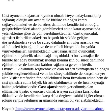
Cast oyunculuk ajansları oyuncu olmak isteyen adaylarına karşı
sağlamış olduğu artı avantaj ile birlikte en doğru kararı
sağlayabilmeleri ve de bu süreç dahilinde kendilerini en doğru
geliştirebilecekleri alanda görebilmeleri adına karar aşamasında
yeteneklerine göre de yön verebilmektedirler. Cast oyunculuk
ajansları ile birlikte adayların başarılı bir şekilde gelişim
gösterebilmeleri ve de bu süreç dahilinde en iyiler arasında yer
alabilmeleri için eğitimli ve de tecrübeli bir şekilde bu yolda
yürüyebilmeleri gerekmektedir. Cast ajanslarının oyunculuk
eğitimlerine yönelik olarak sağlamış oldukları bu avantajlar ile
birlikte her aday bulunmak istediği konum için bu süreç dahilinde
eğitimlere ve de kurslara katılım sağlaması gerekmektedir.
Oyunculuk alanında sergilenmekte olan bu artı avantajların en doğru
şekilde sergilenebilmesi ve de bu süreç dahilinde de karşısında yer
alan kişiler tarafından fark edilebilmesi hem firmaların adına hem de
cast ajansları adına büyük bir artı olabilmekte ve de fırsat kaynağı
haline gelebilmektedir.
Cast ajans
larında yer edinmiş olan
eğitmenler tiyatro oyuncusu olmak isteyen adaylara karşı daha
dikkatli ve de kendilerine karşı daha özgüven sahibi kişiler olması
rolünü sergileyebilmesi aşamasında önemli bir yer alabilmektedir.
Kaynak:
http://www.oyuncuajansi.net/oyuncu-adaylarinin-sahne-