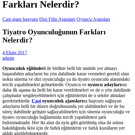
Farkları Nelerdir?
Cast ajans başvuru
Dizi Film Ajansları
Oyuncu Ajansları
Tiyatro Oyunculuğunun Farkları
Nelerdir?
4 Ekim 2017
admin
Oyunculuk eğitimleri
ile birlikte belli bir statüde yer almayı
başarabilen adayların bu yön dahilinde karar vermeleri gerekli olan
nokta sinema ve dizi oyunculuğu ya da tiyatro oyunculu alanındaki
tercih yapabilmeleri gelmektedir. Oyuncu ve
oyuncu adayları
nın
daha ilk aşama da belli bir karar verebilmeleri ve de o yön dahilinde
çalışmalar sergileyebilmeleri için eğitimlerini de o sektör almaları
gerekmektedir.
Cast
oyunculuk ajansları
na başvuru sağlayan
adayların belli bir düzen doğrultusunda yer alabilmeleri ve de bu
süreç dahilinde gelişim sağlayabilmeleri için sinema oyunculuğu ve
tiyatro oyunculuğu bağlamında tercih yapabilmesi şartı
bulunmaktadır. Her iki alan da aynı gibi görülmüş olsa da aslına
bakıldığında ikisi için de farklı eğitimlerin ve farklı kuralların yer
aldığı görülebilmektedir.