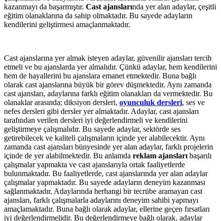
kazanmayı da başarmıştır.
Cast ajansları
nda yer alan adaylar, çeşitli
eğitim olanaklarına da sahip olmaktadır. Bu sayede adayların
kendilerini geliştirmesi amaçlanmaktadır.
Cast ajanslarına yer almak isteyen adaylar, güvenilir ajansları tercih
etmeli ve bu ajanslarda yer almalıdır. Çünkü adaylar, hem kendilerini
hem de hayallerini bu ajanslara emanet etmektedir. Buna bağlı
olarak cast ajanslarına büyük bir görev düşmektedir. Aynı zamanda
cast ajansları, adaylarına farklı eğitim olanakları da vermektedir. Bu
olanaklar arasında; diksiyon dersleri,
oyunculuk dersleri
, ses ve
nefes dersleri gibi dersler yer almaktadır. Adaylar, cast ajansları
tarafından verilen dersleri iyi değerlendirmeli ve kendilerini
geliştirmeye çalışmalıdır. Bu sayede adaylar, sektörde ses
getirebilecek ve kaliteli çalışmaların içinde yer alabilecektir. Aynı
zamanda cast ajansları bünyesinde yer alan adaylar, farklı projelerin
içinde de yer alabilmektedir. Bu anlamda
reklam ajansları
başarılı
çalışmalar yapmakta ve cast ajanslarıyla ortak faaliyetlerde
bulunmaktadır. Bu faaliyetlerde, cast ajanslarında yer alan adaylar
çalışmalar yapmaktadır. Bu sayede adayların deneyim kazanması
sağlanmaktadır. Adaylarında herhangi bir tecrübe aramayan cast
ajansları, farklı çalışmalarla adaylarını deneyim sahibi yapmayı
amaçlamaktadır. Buna bağlı olarak adaylar, ellerine geçen fırsatları
iyi değerlendirmelidir. Bu değerlendirmeye bağlı olarak, adaylar