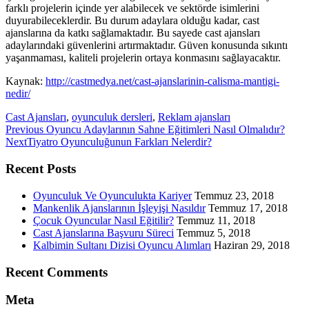
farklı projelerin içinde yer alabilecek ve sektörde isimlerini
duyurabileceklerdir. Bu durum adaylara olduğu kadar, cast
ajanslarına da katkı sağlamaktadır. Bu sayede cast ajansları
adaylarındaki güvenlerini artırmaktadır. Güven konusunda sıkıntı
yaşanmaması, kaliteli projelerin ortaya konmasını sağlayacaktır.
Kaynak:
http://castmedya.net/cast-ajanslarinin-calisma-mantigi-
nedir/
Cast Ajansları
,
oyunculuk dersleri
,
Reklam ajansları
Previous
Previous
Oyuncu Adaylarının Sahne Eğitimleri Nasıl Olmalıdır?
Next
post:
Next
Tiyatro Oyunculuğunun Farkları Nelerdir?
post:
Recent Posts
Oyunculuk Ve Oyunculukta Kariyer
Temmuz 23, 2018
Mankenlik Ajanslarının İşleyişi Nasıldır
Temmuz 17, 2018
Çocuk Oyuncular Nasıl Eğitilir?
Temmuz 11, 2018
Cast Ajanslarına Başvuru Süreci
Temmuz 5, 2018
Kalbimin Sultanı Dizisi Oyuncu Alımları
Haziran 29, 2018
Recent Comments
Meta