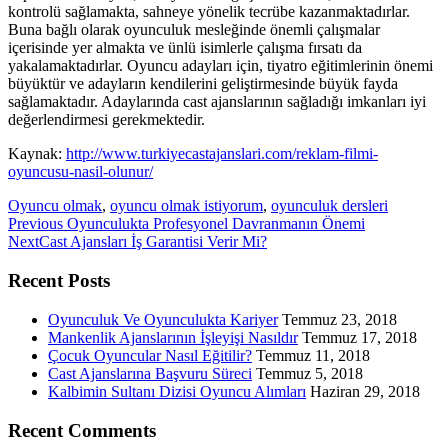
kontrolü sağlamakta, sahneye yönelik tecrübe kazanmaktadırlar.
Buna bağlı olarak oyunculuk mesleğinde önemli çalışmalar
içerisinde yer almakta ve ünlü isimlerle çalışma fırsatı da
yakalamaktadırlar. Oyuncu adayları için, tiyatro eğitimlerinin önemi
büyüktür ve adayların kendilerini geliştirmesinde büyük fayda
sağlamaktadır. Adaylarında cast ajanslarının sağladığı imkanları iyi
değerlendirmesi gerekmektedir.
Kaynak:
http://www.turkiyecastajanslari.com/reklam-filmi-
oyuncusu-nasil-olunur/
Oyuncu olmak
,
oyuncu olmak istiyorum
,
oyunculuk dersleri
Previous
Previous
Oyunculukta Profesyonel Davranmanın Önemi
Next
post:
Next
Cast Ajansları İş Garantisi Verir Mi?
post:
Recent Posts
Oyunculuk Ve Oyunculukta Kariyer
Temmuz 23, 2018
Mankenlik Ajanslarının İşleyişi Nasıldır
Temmuz 17, 2018
Çocuk Oyuncular Nasıl Eğitilir?
Temmuz 11, 2018
Cast Ajanslarına Başvuru Süreci
Temmuz 5, 2018
Kalbimin Sultanı Dizisi Oyuncu Alımları
Haziran 29, 2018
Recent Comments