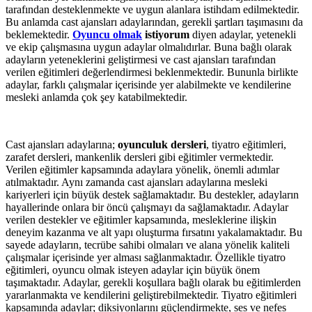
tarafından desteklenmekte ve uygun alanlara istihdam edilmektedir.
Bu anlamda cast ajansları adaylarından, gerekli şartları taşımasını da
beklemektedir.
Oyuncu olmak
istiyorum
diyen adaylar, yetenekli
ve ekip çalışmasına uygun adaylar olmalıdırlar. Buna bağlı olarak
adayların yeteneklerini geliştirmesi ve cast ajansları tarafından
verilen eğitimleri değerlendirmesi beklenmektedir. Bununla birlikte
adaylar, farklı çalışmalar içerisinde yer alabilmekte ve kendilerine
mesleki anlamda çok şey katabilmektedir.
Cast ajansları adaylarına;
oyunculuk dersleri
, tiyatro eğitimleri,
zarafet dersleri, mankenlik dersleri gibi eğitimler vermektedir.
Verilen eğitimler kapsamında adaylara yönelik, önemli adımlar
atılmaktadır. Aynı zamanda cast ajansları adaylarına mesleki
kariyerleri için büyük destek sağlamaktadır. Bu destekler, adayların
hayallerinde onlara bir öncü çalışmayı da sağlamaktadır. Adaylar
verilen destekler ve eğitimler kapsamında, mesleklerine ilişkin
deneyim kazanma ve alt yapı oluşturma fırsatını yakalamaktadır. Bu
sayede adayların, tecrübe sahibi olmaları ve alana yönelik kaliteli
çalışmalar içerisinde yer alması sağlanmaktadır. Özellikle tiyatro
eğitimleri, oyuncu olmak isteyen adaylar için büyük önem
taşımaktadır. Adaylar, gerekli koşullara bağlı olarak bu eğitimlerden
yararlanmakta ve kendilerini geliştirebilmektedir. Tiyatro eğitimleri
kapsamında adaylar; diksiyonlarını güçlendirmekte, ses ve nefes