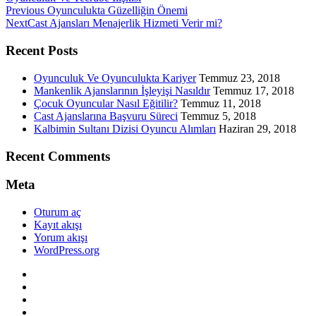
Previous
Previous
Oyunculukta Güzelliğin Önemi
Next
post:
Next
Cast Ajansları Menajerlik Hizmeti Verir mi?
post:
Recent Posts
Oyunculuk Ve Oyunculukta Kariyer
Temmuz 23, 2018
Mankenlik Ajanslarının İşleyişi Nasıldır
Temmuz 17, 2018
Çocuk Oyuncular Nasıl Eğitilir?
Temmuz 11, 2018
Cast Ajanslarına Başvuru Süreci
Temmuz 5, 2018
Kalbimin Sultanı Dizisi Oyuncu Alımları
Haziran 29, 2018
Recent Comments
Meta
Oturum aç
Kayıt akışı
Yorum akışı
WordPress.org
Twitter
WordPress
Facebook
Dribbble