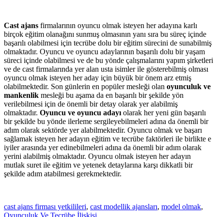
Cast ajans
firmalarının oyuncu olmak isteyen her adayına karlı
birçok eğitim olanağını sunmuş olmasının yanı sıra bu süreç içinde
başarılı olabilmesi için tecrübe dolu bir eğitim sürecini de sunabilmiş
olmaktadır. Oyuncu ve oyuncu adaylarının başarılı dolu bir yaşam
süreci içinde olabilmesi ve de bu yönde çalışmalarını yapım şirketleri
ve de cast firmalarında yer alan usta isimler ile gösterebilmiş olması
oyuncu olmak isteyen her aday için büyük bir önem arz etmiş
olabilmektedir. Son günlerin en popüler mesleği olan
oyunculuk ve
mankenlik
mesleği bu aşama da en başarılı bir şekilde yön
verilebilmesi için de önemli bir detay olarak yer alabilmiş
olmaktadır.
Oyuncu ve oyuncu
adayı
olarak her yeni gün başarılı
bir şekilde bu yönde ilerleme sergileyebilmeleri adına da önemli bir
adım olarak sektörde yer alabilmektedir. Oyuncu olmak ve başarı
sağlamak isteyen her adayın eğitim ve tecrübe faktörleri ile birlikte e
iyiler arasında yer edinebilmeleri adına da önemli bir adım olarak
yerini alabilmiş olmaktadır. Oyuncu olmak isteyen her adayın
mutlak suret ile eğitim ve yetenek detaylarına karşı dikkatli bir
şekilde adım atabilmesi gerekmektedir.
cast ajans firması yetkilileri
,
cast modellik ajansları
,
model olmak
,
Oyunculuk Ve Tecrübe İlişkisi