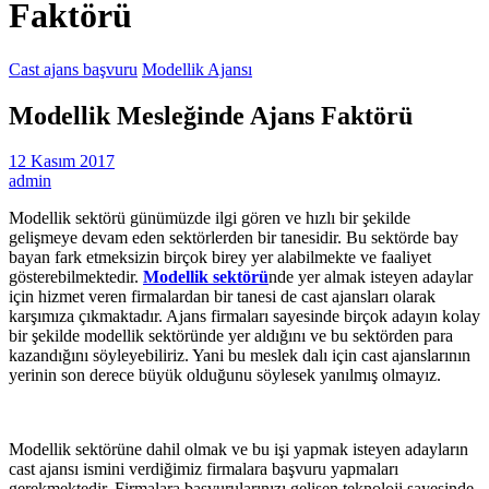
Faktörü
Cast ajans başvuru
Modellik Ajansı
Modellik Mesleğinde Ajans Faktörü
12 Kasım 2017
admin
Modellik sektörü günümüzde ilgi gören ve hızlı bir şekilde
gelişmeye devam eden sektörlerden bir tanesidir. Bu sektörde bay
bayan fark etmeksizin birçok birey yer alabilmekte ve faaliyet
gösterebilmektedir.
Modellik sektörü
nde yer almak isteyen adaylar
için hizmet veren firmalardan bir tanesi de cast ajansları olarak
karşımıza çıkmaktadır. Ajans firmaları sayesinde birçok adayın kolay
bir şekilde modellik sektöründe yer aldığını ve bu sektörden para
kazandığını söyleyebiliriz. Yani bu meslek dalı için cast ajanslarının
yerinin son derece büyük olduğunu söylesek yanılmış olmayız.
Modellik sektörüne dahil olmak ve bu işi yapmak isteyen adayların
cast ajansı ismini verdiğimiz firmalara başvuru yapmaları
gerekmektedir. Firmalara başvurularınızı gelişen teknoloji sayesinde