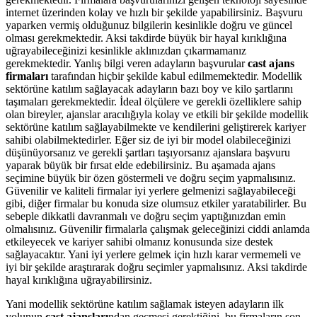
internet üzerinden kolay ve hızlı bir şekilde yapabilirsiniz. Başvuru
yaparken vermiş olduğunuz bilgilerin kesinlikle doğru ve güncel
olması gerekmektedir. Aksi takdirde büyük bir hayal kırıklığına
uğrayabileceğinizi kesinlikle aklınızdan çıkarmamanız
gerekmektedir. Yanlış bilgi veren adayların başvurular
cast ajans
firmaları
tarafından hiçbir şekilde kabul edilmemektedir. Modellik
sektörüne katılım sağlayacak adayların bazı boy ve kilo şartlarını
taşımaları gerekmektedir. İdeal ölçülere ve gerekli özelliklere sahip
olan bireyler, ajanslar aracılığıyla kolay ve etkili bir şekilde modellik
sektörüne katılım sağlayabilmekte ve kendilerini geliştirerek kariyer
sahibi olabilmektedirler. Eğer siz de iyi bir model olabileceğinizi
düşünüyorsanız ve gerekli şartları taşıyorsanız ajanslara başvuru
yaparak büyük bir fırsat elde edebilirsiniz. Bu aşamada ajans
seçimine büyük bir özen göstermeli ve doğru seçim yapmalısınız.
Güvenilir ve kaliteli firmalar iyi yerlere gelmenizi sağlayabileceği
gibi, diğer firmalar bu konuda size olumsuz etkiler yaratabilirler. Bu
sebeple dikkatli davranmalı ve doğru seçim yaptığınızdan emin
olmalısınız. Güvenilir firmalarla çalışmak geleceğinizi ciddi anlamda
etkileyecek ve kariyer sahibi olmanız konusunda size destek
sağlayacaktır. Yani iyi yerlere gelmek için hızlı karar vermemeli ve
iyi bir şekilde araştırarak doğru seçimler yapmalısınız. Aksi takdirde
hayal kırıklığına uğrayabilirsiniz.
Yani modellik sektörüne katılım sağlamak isteyen adayların ilk
yolunun
cast ajansları
ndan geçmesi gerektiğini, bu firmaların son