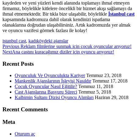
kaydeden ve yeni yüzleri kendi alanında toplamayı ihmal etmeyen
firmamız, böylelikle kitlelere öncelikli bir hizmet akışı sağlamayı da
ihmal etmemektedir. Bir tıkla bize ulaşabilir, böylelikle
İstanbul cast
kapsamında kadromuza dahil olarak kendinizi ispatlama
olanaklarına doğrudan ulaşabilirsiniz. Artık kadromuzda yer almak
ve oyuncu vazifesi görmek fazlası ile kolay!
istanbul cast
,
kadıköydeki ajanslar
Previous
Previous
Reklam filmlerine sunmak için çocuk oyuncular arıyoruz!
Next
post:
Next
Ana castını kuracağımız diziler için oyuncu arıyoruz!
post:
Recent Posts
Oyunculuk Ve Oyunculukta Kariyer
Temmuz 23, 2018
Mankenlik Ajanslarının İşleyişi Nasıldır
Temmuz 17, 2018
Çocuk Oyuncular Nasıl Eğitilir?
Temmuz 11, 2018
Cast Ajanslarına Başvuru Süreci
Temmuz 5, 2018
Kalbimin Sultanı Dizisi Oyuncu Alımları
Haziran 29, 2018
Recent Comments
Meta
Oturum aç