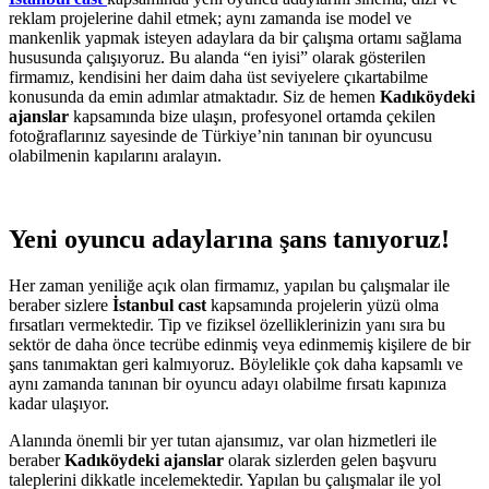
reklam projelerine dahil etmek; aynı zamanda ise model ve
mankenlik yapmak isteyen adaylara da bir çalışma ortamı sağlama
hususunda çalışıyoruz. Bu alanda “en iyisi” olarak gösterilen
firmamız, kendisini her daim daha üst seviyelere çıkartabilme
konusunda da emin adımlar atmaktadır. Siz de hemen
Kadıköydeki
ajanslar
kapsamında bize ulaşın, profesyonel ortamda çekilen
fotoğraflarınız sayesinde de Türkiye’nin tanınan bir oyuncusu
olabilmenin kapılarını aralayın.
Yeni oyuncu adaylarına şans tanıyoruz!
Her zaman yeniliğe açık olan firmamız, yapılan bu çalışmalar ile
beraber sizlere
İstanbul cast
kapsamında projelerin yüzü olma
fırsatları vermektedir. Tip ve fiziksel özelliklerinizin yanı sıra bu
sektör de daha önce tecrübe edinmiş veya edinmemiş kişilere de bir
şans tanımaktan geri kalmıyoruz. Böylelikle çok daha kapsamlı ve
aynı zamanda tanınan bir oyuncu adayı olabilme fırsatı kapınıza
kadar ulaşıyor.
Alanında önemli bir yer tutan ajansımız, var olan hizmetleri ile
beraber
Kadıköydeki ajanslar
olarak sizlerden gelen başvuru
taleplerini dikkatle incelemektedir. Yapılan bu çalışmalar ile yol