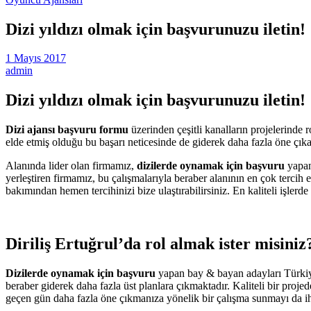
Dizi yıldızı olmak için başvurunuzu iletin!
1 Mayıs 2017
admin
Dizi yıldızı olmak için başvurunuzu iletin!
Dizi ajansı başvuru formu
üzerinden çeşitli kanalların projelerinde
elde etmiş olduğu bu başarı neticesinde de giderek daha fazla öne çık
Alanında lider olan firmamız,
dizilerde oynamak için başvuru
yapan
yerleştiren firmamız, bu çalışmalarıyla beraber alanının en çok tercih 
bakımından hemen tercihinizi bize ulaştırabilirsiniz. En kaliteli işle
Diriliş Ertuğrul’da rol almak ister misiniz
Dizilerde oynamak için başvuru
yapan bay & bayan adayları Türkiye’
beraber giderek daha fazla üst planlara çıkmaktadır. Kaliteli bir proj
geçen gün daha fazla öne çıkmanıza yönelik bir çalışma sunmayı da i