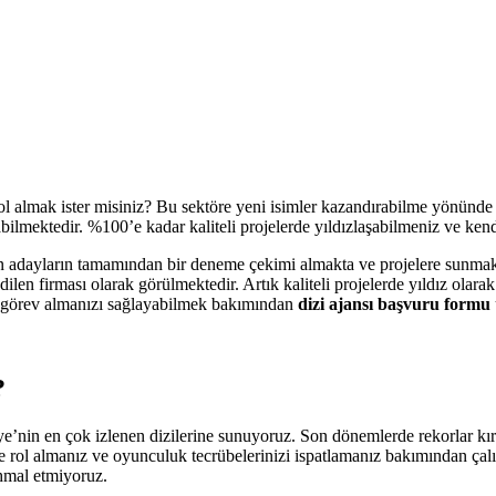
 rol almak ister misiniz? Bu sektöre yeni isimler kazandırabilme yönünde
abilmektedir. %100’e kadar kaliteli projelerde yıldızlaşabilmeniz ve k
 adayların tamamından bir deneme çekimi almakta ve projelere sunmaktad
edilen firması olarak görülmektedir. Artık kaliteli projelerde yıldız ol
rde görev almanızı sağlayabilmek bakımından
dizi ajansı başvuru formu
?
nin en çok izlenen dizilerine sunuyoruz. Son dönemlerde rekorlar kıran 
ede rol almanız ve oyunculuk tecrübelerinizi ispatlamanız bakımından çal
hmal etmiyoruz.