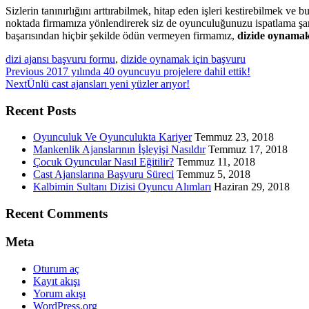
Sizlerin tanınırlığını arttırabilmek, hitap eden işleri kestirebilmek 
noktada firmamıza yönlendirerek siz de oyunculuğunuzu ispatlama şan
başarısından hiçbir şekilde ödün vermeyen firmamız,
dizide oynamak
dizi ajansı başvuru formu
,
dizide oynamak için başvuru
Previous
Previous
2017 yılında 40 oyuncuyu projelere dahil ettik!
Next
post:
Next
Ünlü cast ajansları yeni yüzler arıyor!
post:
Recent Posts
Oyunculuk Ve Oyunculukta Kariyer
Temmuz 23, 2018
Mankenlik Ajanslarının İşleyişi Nasıldır
Temmuz 17, 2018
Çocuk Oyuncular Nasıl Eğitilir?
Temmuz 11, 2018
Cast Ajanslarına Başvuru Süreci
Temmuz 5, 2018
Kalbimin Sultanı Dizisi Oyuncu Alımları
Haziran 29, 2018
Recent Comments
Meta
Oturum aç
Kayıt akışı
Yorum akışı
WordPress.org