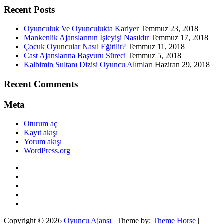
Recent Posts
Oyunculuk Ve Oyunculukta Kariyer
Temmuz 23, 2018
Mankenlik Ajanslarının İşleyişi Nasıldır
Temmuz 17, 2018
Çocuk Oyuncular Nasıl Eğitilir?
Temmuz 11, 2018
Cast Ajanslarına Başvuru Süreci
Temmuz 5, 2018
Kalbimin Sultanı Dizisi Oyuncu Alımları
Haziran 29, 2018
Recent Comments
Meta
Oturum aç
Kayıt akışı
Yorum akışı
WordPress.org
Twitter
WordPress
Facebook
Dribbble
Google+
Copyright © 2026
Oyuncu Ajansı
| Theme by:
Theme Horse
|