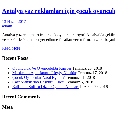
Antalya yaz reklamları için çocuk oyuncul
13 Nisan 2017
admin
Antalya yaz reklamları için çocuk oyuncular arıyor! Antalya’da çekil
ve sektör de önemli bir yer edinme fırsatları veren firmamız, bu başarıl
Read More
Recent Posts
Oyunculuk Ve Oyunculukta Kariyer
Temmuz 23, 2018
Mankenlik Ajanslarının İşleyişi Nasıldır
Temmuz 17, 2018
Çocuk Oyuncular Nasıl Eğitilir?
Temmuz 11, 2018
Cast Ajanslarına Başvuru Süreci
Temmuz 5, 2018
Kalbimin Sultanı Dizisi Oyuncu Alımları
Haziran 29, 2018
Recent Comments
Meta