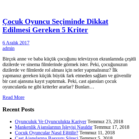
Çocuk Oyuncu Seçiminde Dikkat
Edilmesi Gereken 5 Kriter
6 Aralık 2017
admin
Birçok anne ve baba küçük çocuğunu televizyon ekranlarında çeşitli
dizilerde ve sinema filmlerinde görmek ister. Peki, çocuğunuzun
dizilerde ve filmlerde rol alması için neler yapmalısınız? İlk
yapmanız gereken küçük büyük fark etmeden sağlam ve güvenilir
bir cast ajansına kayıt yaptırmak. Peki, cast ajansları çocuk
oyuncularda ne gibi kriterler ararlar? Bunları…
Read More
Recent Posts
Oyunculuk Ve Oyunculukta Kariyer
Temmuz 23, 2018
Mankenlik Ajanslarının İşleyişi Nasıldır
Temmuz 17, 2018
Çocuk Oyuncular Nasıl Eğitilir?
Temmuz 11, 2018
Cast Ajanslarına Başvuru Süreci
Temmuz 5, 2018