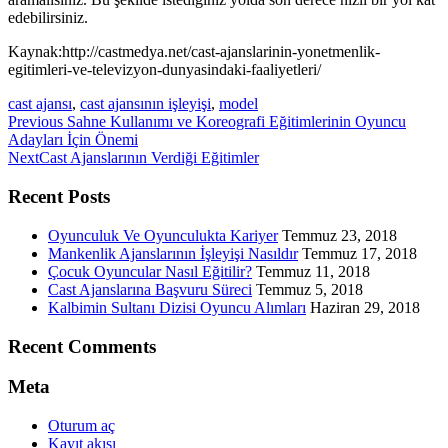
edebilirsiniz.
Kaynak:http://castmedya.net/cast-ajanslarinin-yonetmenlik-
egitimleri-ve-televizyon-dunyasindaki-faaliyetleri/
cast ajansı
,
cast ajansının işleyişi
,
model
Previous
Previous
Sahne Kullanımı ve Koreografi Eğitimlerinin Oyuncu
post:
Adayları İçin Önemi
Next
Next
Cast Ajanslarının Verdiği Eğitimler
post:
Recent Posts
Oyunculuk Ve Oyunculukta Kariyer
Temmuz 23, 2018
Mankenlik Ajanslarının İşleyişi Nasıldır
Temmuz 17, 2018
Çocuk Oyuncular Nasıl Eğitilir?
Temmuz 11, 2018
Cast Ajanslarına Başvuru Süreci
Temmuz 5, 2018
Kalbimin Sultanı Dizisi Oyuncu Alımları
Haziran 29, 2018
Recent Comments
Meta
Oturum aç
Kayıt akışı