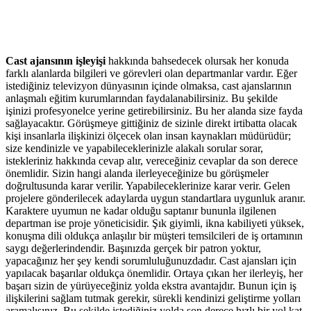
Cast ajansının işleyişi
hakkında bahsedecek olursak her konuda
farklı alanlarda bilgileri ve görevleri olan departmanlar vardır. Eğer
istediğiniz televizyon dünyasının içinde olmaksa, cast ajanslarının
anlaşmalı eğitim kurumlarından faydalanabilirsiniz. Bu şekilde
işinizi profesyonelce yerine getirebilirsiniz. Bu her alanda size fayda
sağlayacaktır. Görüşmeye gittiğiniz de sizinle direkt irtibatta olacak
kişi insanlarla ilişkinizi ölçecek olan insan kaynakları müdürüdür;
size kendinizle ve yapabileceklerinizle alakalı sorular sorar,
istekleriniz hakkında cevap alır, vereceğiniz cevaplar da son derece
önemlidir. Sizin hangi alanda ilerleyeceğinize bu görüşmeler
doğrultusunda karar verilir. Yapabileceklerinize karar verir. Gelen
projelere gönderilecek adaylarda uygun standartlara uygunluk aranır.
Karaktere uyumun ne kadar olduğu saptanır bununla ilgilenen
departman ise proje yöneticisidir. Şık giyimli, ikna kabiliyeti yüksek,
konuşma dili oldukça anlaşılır bir müşteri temsilcileri de iş ortamının
saygı değerlerindendir. Başınızda gerçek bir patron yoktur,
yapacağınız her şey kendi sorumluluğunuzdadır. Cast ajansları için
yapılacak başarılar oldukça önemlidir. Ortaya çıkan her ilerleyiş, her
başarı sizin de yürüyeceğiniz yolda ekstra avantajdır. Bunun için iş
ilişkilerini sağlam tutmak gerekir, sürekli kendinizi geliştirme yolları
aramalısınız. Bu şekilde istediğiniz yolda son derece hızlı bir yol kat