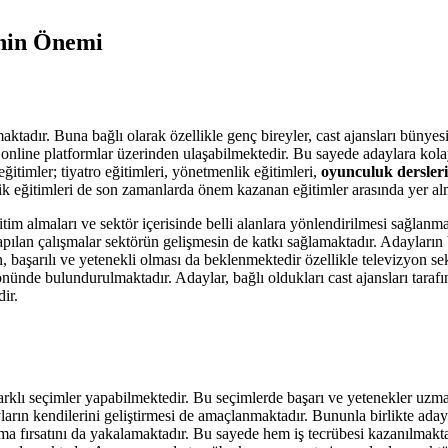
inin Önemi
ktadır. Buna bağlı olarak özellikle genç bireyler, cast ajansları bünye
nline platformlar üzerinden ulaşabilmektedir. Bu sayede adaylara kolay
eğitimler; tiyatro eğitimleri, yönetmenlik eğitimleri,
oyunculuk dersleri
ik eğitimleri de son zamanlarda önem kazanan eğitimler arasında yer al
m almaları ve sektör içerisinde belli alanlara yönlendirilmesi sağlanmak
Yapılan çalışmalar sektörün gelişmesin de katkı sağlamaktadır. Adayların 
 başarılı ve yetenekli olması da beklenmektedir özellikle televizyon sek
nünde bulundurulmaktadır. Adaylar, bağlı oldukları cast ajansları taraf
ir.
 farklı seçimler yapabilmektedir. Bu seçimlerde başarı ve yetenekler uzm
rın kendilerini geliştirmesi de amaçlanmaktadır. Bununla birlikte adayla
ışma fırsatını da yakalamaktadır. Bu sayede hem iş tecrübesi kazanılmak