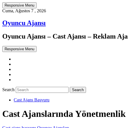
Responsive Menu
Cuma, Ağustos 7 , 2026
Oyuncu Ajansı
Oyuncu Ajansı – Cast Ajansı – Reklam Ajan
Responsive Menu
Twitter
WordPress
Facebook
Dribbble
Google+
Search
Cast Ajans Başvuru
Cast Ajanslarında Yönetmenlik
Cast ajans başvuru
Oyuncu Ajansları