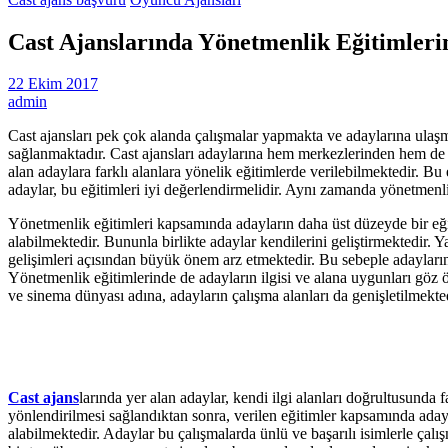
Cast Ajanslarında Yönetmenlik Eğitimler
22 Ekim 2017
admin
Cast ajansları pek çok alanda çalışmalar yapmakta ve adaylarına ulaşma
sağlanmaktadır. Cast ajansları adaylarına hem merkezlerinden hem de o
alan adaylara farklı alanlara yönelik eğitimlerde verilebilmektedir. Bu 
adaylar, bu eğitimleri iyi değerlendirmelidir. Aynı zamanda yönetmenl
Yönetmenlik eğitimleri kapsamında adayların daha üst düzeyde bir eğiti
alabilmektedir. Bununla birlikte adaylar kendilerini geliştirmektedir. 
gelişimleri açısından büyük önem arz etmektedir. Bu sebeple adayların,
Yönetmenlik eğitimlerinde de adayların ilgisi ve alana uygunları göz ö
ve sinema dünyası adına, adayların çalışma alanları da genişletilmekted
Cast ajans
larında yer alan adaylar, kendi ilgi alanları doğrultusunda
yönlendirilmesi sağlandıktan sonra, verilen eğitimler kapsamında adayla
alabilmektedir. Adaylar bu çalışmalarda ünlü ve başarılı isimlerle çal