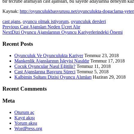
bir tecrübe aramayan cast ajansları, bu sayede adaylarına deneyim kaz
Kaynak:
http://oyunculukbasvurusu.net/oyunculukta-dogaclama-yete
cast ajans
,
oyuncu olmak istiyorum
,
oyunculuk dersleri
Previous
Previous
Cast Ajansları Neden Ücret Alır
Next
post:
Next
Dizi Oyuncu Ajanslarının Oyuncu Kariyerlerindeki Önemi
post:
Recent Posts
Oyunculuk Ve Oyunculukta Kariyer
Temmuz 23, 2018
Mankenlik Ajanslarının İşleyişi Nasıldır
Temmuz 17, 2018
Çocuk Oyuncular Nasıl Eğitilir?
Temmuz 11, 2018
Cast Ajanslarına Başvuru Süreci
Temmuz 5, 2018
Kalbimin Sultanı Dizisi Oyuncu Alımları
Haziran 29, 2018
Recent Comments
Meta
Oturum aç
Kayıt akışı
Yorum akışı
WordPress.org