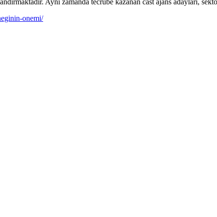
andırmaktadır. Aynı zamanda tecrübe kazanan cast ajans adayları, sektö
neginin-onemi/