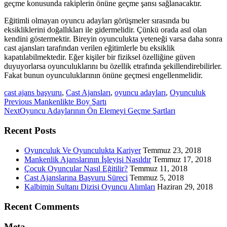
geçme konusunda rakiplerin önüne geçme şansı sağlanacaktır.
Eğitimli olmayan oyuncu adayları görüşmeler sırasında bu
eksikliklerini doğallıkları ile gidermelidir. Çünkü orada asıl olan
kendini göstermektir. Bireyin oyunculukta yeteneği varsa daha sonra
cast ajansları tarafından verilen eğitimlerle bu eksiklik
kapatılabilmektedir. Eğer kişiler bir fiziksel özelliğine güven
duyuyorlarsa oyunculuklarını bu özellik etrafında şekillendirebilirler.
Fakat bunun oyunculuklarının önüne geçmesi engellenmelidir.
cast ajans başvuru
,
Cast Ajansları
,
oyuncu adayları
,
Oyunculuk
Previous
Previous
Mankenlikte Boy Şartı
Next
post:
Next
Oyuncu Adaylarının Ön Elemeyi Geçme Şartları
post:
Recent Posts
Oyunculuk Ve Oyunculukta Kariyer
Temmuz 23, 2018
Mankenlik Ajanslarının İşleyişi Nasıldır
Temmuz 17, 2018
Çocuk Oyuncular Nasıl Eğitilir?
Temmuz 11, 2018
Cast Ajanslarına Başvuru Süreci
Temmuz 5, 2018
Kalbimin Sultanı Dizisi Oyuncu Alımları
Haziran 29, 2018
Recent Comments
Meta