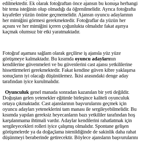
edilmektedir. Ek olarak fotoğraftan önce ajansın bu konuşa herhangi
bir tema isteğinin olup olmadığı da öğrenilmelidir. Ayrıca fotoğrafta
kıyafetler yüzün önüne geçmemelidir. Ajansın oyuncu adaylarının
her mimiğini görmesi gerekmektedir. Fotoğraflar da yüzün her
açısını ve her mimiğini içeren çoğunlukta olmalıdır fakat aşırıya
kaçmak olumsuz bir etki yaratmaktadır.
Fotoğraf aşaması sağlam olarak geçilirse iş ajansla yüz yüze
görüşmeye kalmaktadır. Bu kısımda
oyuncu adayları
nın
kendilerine güvenmeleri ve bu güvenlerini cast ajansı yetkililerine
hissettirmeleri gerekmektedir. Fakat kendine güven kibre yaklaşırsa
sonuçların iyi olacağı düşünülemez. İkisi arasındaki denge aday
tarafından iyice kurulmalıdır.
Oyunculuk
genel manada sonradan kazanılan bir yeti değildir.
Doğuştan gelen yetenekler eğitimle birleşince kaliteli oyunculuk
ortaya çıkmaktadır. Cast ajanslarının başvurularını geçmek için
oyuncu adayları yeteneklerini tam manası ile sergileyebilmelidir. Bu
kısımda yapılan gereksiz heyecanların bazı yetkililer tarafından hoş
karşılanmama ihtimali vardır. Adaylar kendilerini rahatlatmak için
sergileyecekleri rolleri iyice çalışmış olmalıdır. Spontane gelişen
görüşmelerde ya da doğaçlama istenildiğinde de sakinlik daha rahat
düşünmeyi beraberinde getirecektir. Böylece ajansların başvurularını