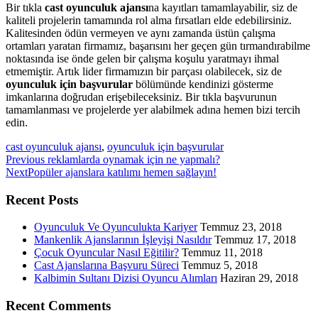
Bir tıkla
cast oyunculuk ajansı
na kayıtları tamamlayabilir, siz de
kaliteli projelerin tamamında rol alma fırsatları elde edebilirsiniz.
Kalitesinden ödün vermeyen ve aynı zamanda üstün çalışma
ortamları yaratan firmamız, başarısını her geçen gün tırmandırabilme
noktasında ise önde gelen bir çalışma koşulu yaratmayı ihmal
etmemiştir. Artık lider firmamızın bir parçası olabilecek, siz de
oyunculuk için başvurular
bölümünde kendinizi gösterme
imkanlarına doğrudan erişebileceksiniz. Bir tıkla başvurunun
tamamlanması ve projelerde yer alabilmek adına hemen bizi tercih
edin.
cast oyunculuk ajansı
,
oyunculuk için başvurular
Previous
Previous
reklamlarda oynamak için ne yapmalı?
Next
post:
Next
Popüler ajanslara katılımı hemen sağlayın!
post:
Recent Posts
Oyunculuk Ve Oyunculukta Kariyer
Temmuz 23, 2018
Mankenlik Ajanslarının İşleyişi Nasıldır
Temmuz 17, 2018
Çocuk Oyuncular Nasıl Eğitilir?
Temmuz 11, 2018
Cast Ajanslarına Başvuru Süreci
Temmuz 5, 2018
Kalbimin Sultanı Dizisi Oyuncu Alımları
Haziran 29, 2018
Recent Comments