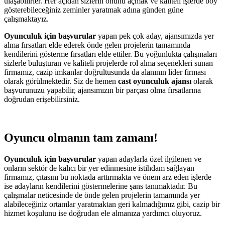
ulaşabilirler. Her açıdan sizlerin önünü açmak ve kaliteli işlerde boy
gösterebileceğiniz zeminler yaratmak adına günden güne
çalışmaktayız.
Oyunculuk için başvurular
yapan pek çok aday, ajansımızda yer
alma fırsatları elde ederek önde gelen projelerin tamamında
kendilerini gösterme fırsatları elde ettiler. Bu yoğunlukta çalışmaları
sizlerle buluşturan ve kaliteli projelerde rol alma seçenekleri sunan
firmamız, cazip imkanlar doğrultusunda da alanının lider firması
olarak görülmektedir. Siz de hemen
cast oyunculuk ajansı
olarak
başvurunuzu yapabilir, ajansımızın bir parçası olma fırsatlarına
doğrudan erişebilirsiniz.
Oyuncu olmanın tam zamanı!
Oyunculuk için başvurular
yapan adaylarla özel ilgilenen ve
onların sektör de kalıcı bir yer edinmesine istihdam sağlayan
firmamız, çıtasını bu noktada arttırmakta ve önem arz eden işlerde
ise adayların kendilerini göstermelerine şans tanımaktadır. Bu
çalışmalar neticesinde de önde gelen projelerin tamamında yer
alabileceğiniz ortamlar yaratmaktan geri kalmadığımız gibi, cazip bir
hizmet koşulunu ise doğrudan ele almanıza yardımcı oluyoruz.