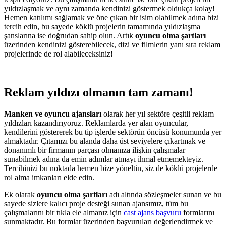
yıldızlaşmak ve aynı zamanda kendinizi göstermek oldukça kolay!
Hemen katılımı sağlamak ve öne çıkan bir isim olabilmek adına bizi
tercih edin, bu sayede köklü projelerin tamamında yıldızlaşma
şanslarına ise doğrudan sahip olun. Artık
oyuncu olma şartları
üzerinden kendinizi gösterebilecek, dizi ve filmlerin yanı sıra reklam
projelerinde de rol alabileceksiniz!
Reklam yıldızı olmanın tam zamanı!
Manken ve oyuncu ajansları
olarak her yıl sektöre çeşitli reklam
yıldızları kazandırıyoruz. Reklamlarda yer alan oyuncular,
kendilerini göstererek bu tip işlerde sektörün öncüsü konumunda yer
almaktadır. Çıtamızı bu alanda daha üst seviyelere çıkartmak ve
donanımlı bir firmanın parçası olmanıza ilişkin çalışmalar
sunabilmek adına da emin adımlar atmayı ihmal etmemekteyiz.
Tercihinizi bu noktada hemen bize yöneltin, siz de köklü projelerde
rol alma imkanları elde edin.
Ek olarak
oyuncu olma şartları
adı altında sözleşmeler sunan ve bu
sayede sizlere kalıcı proje desteği sunan ajansımız, tüm bu
çalışmalarını bir tıkla ele almanız için
cast ajans başvuru
formlarını
sunmaktadır. Bu formlar üzerinden başvuruları değerlendirmek ve