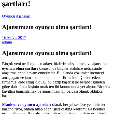
şartları!
Oyuncu Ajansları
Ajansımızın oyuncu olma şartları!
16 Mayıs 2017
admin
Ajansımızın oyuncu olma şartları!
Birçok yeni nesil oyuncu adayı, bizlerle çalışabilmek ve ajansımızın
oyuncu olma şartları
konusunda bilgiler alabilme neticesinde
araştırmalarına devam etmektedir. Bu alanda çözümler üretmeyi
amaçlayan ve tamamen donanımlı bir firma kimliği elde eden
firmamız, elde etmiş olduğu bu cazip başarısı ile beraber günden
güne daha fazla kişinin ortak tercihi konumunda yer alıyor. Bir tıkla
kayıtları tamamlamak ve ajansımızın bir parçası olmak oldukça
basit!
Manken ve oyuncu ajansları
olarak her yıl sektöre yeni isimler
kazandırıyor, onlara hitap eden işleri casting kadromuzla beraber
tespit ediyoruz. Bu çalışmalar neticesinde ise öne çıkan projelerde