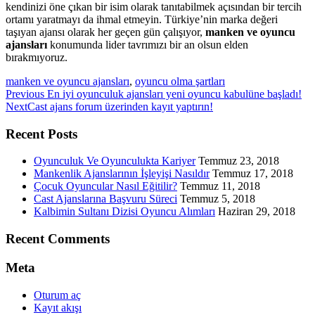
kendinizi öne çıkan bir isim olarak tanıtabilmek açısından bir tercih
ortamı yaratmayı da ihmal etmeyin. Türkiye’nin marka değeri
taşıyan ajansı olarak her geçen gün çalışıyor,
manken ve oyuncu
ajansları
konumunda lider tavrımızı bir an olsun elden
bırakmıyoruz.
manken ve oyuncu ajansları
,
oyuncu olma şartları
Previous
Previous
En iyi oyunculuk ajansları yeni oyuncu kabulüne başladı!
Next
post:
Next
Cast ajans forum üzerinden kayıt yaptırın!
post:
Recent Posts
Oyunculuk Ve Oyunculukta Kariyer
Temmuz 23, 2018
Mankenlik Ajanslarının İşleyişi Nasıldır
Temmuz 17, 2018
Çocuk Oyuncular Nasıl Eğitilir?
Temmuz 11, 2018
Cast Ajanslarına Başvuru Süreci
Temmuz 5, 2018
Kalbimin Sultanı Dizisi Oyuncu Alımları
Haziran 29, 2018
Recent Comments
Meta
Oturum aç
Kayıt akışı