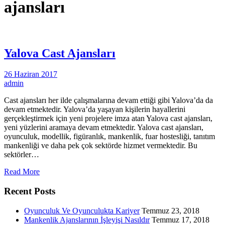
ajansları
Yalova Cast Ajansları
26 Haziran 2017
admin
Cast ajansları her ilde çalışmalarına devam ettiği gibi Yalova’da da
devam etmektedir. Yalova’da yaşayan kişilerin hayallerini
gerçekleştirmek için yeni projelere imza atan Yalova cast ajansları,
yeni yüzlerini aramaya devam etmektedir. Yalova cast ajansları,
oyunculuk, modellik, figüranlık, mankenlik, fuar hostesliği, tanıtım
mankenliği ve daha pek çok sektörde hizmet vermektedir. Bu
sektörler…
Read More
Recent Posts
Oyunculuk Ve Oyunculukta Kariyer
Temmuz 23, 2018
Mankenlik Ajanslarının İşleyişi Nasıldır
Temmuz 17, 2018