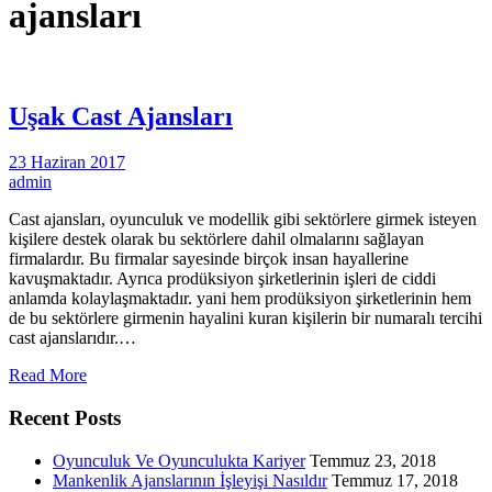
ajansları
Uşak Cast Ajansları
23 Haziran 2017
admin
Cast ajansları, oyunculuk ve modellik gibi sektörlere girmek isteyen
kişilere destek olarak bu sektörlere dahil olmalarını sağlayan
firmalardır. Bu firmalar sayesinde birçok insan hayallerine
kavuşmaktadır. Ayrıca prodüksiyon şirketlerinin işleri de ciddi
anlamda kolaylaşmaktadır. yani hem prodüksiyon şirketlerinin hem
de bu sektörlere girmenin hayalini kuran kişilerin bir numaralı tercihi
cast ajanslarıdır.…
Read More
Recent Posts
Oyunculuk Ve Oyunculukta Kariyer
Temmuz 23, 2018
Mankenlik Ajanslarının İşleyişi Nasıldır
Temmuz 17, 2018