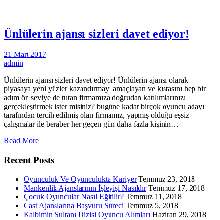
Ünlülerin ajansı sizleri davet ediyor!
21 Mart 2017
admin
Ünlülerin ajansı sizleri davet ediyor! Ünlülerin ajansı olarak
piyasaya yeni yüzler kazandırmayı amaçlayan ve kıstasını hep bir
adım ön seviye de tutan firmamıza doğrudan katılımlarınızı
gerçekleştirmek ister misiniz? bugüne kadar birçok oyuncu adayı
tarafından tercih edilmiş olan firmamız, yapmış olduğu eşsiz
çalışmalar ile beraber her geçen gün daha fazla kişinin…
Read More
Recent Posts
Oyunculuk Ve Oyunculukta Kariyer
Temmuz 23, 2018
Mankenlik Ajanslarının İşleyişi Nasıldır
Temmuz 17, 2018
Çocuk Oyuncular Nasıl Eğitilir?
Temmuz 11, 2018
Cast Ajanslarına Başvuru Süreci
Temmuz 5, 2018
Kalbimin Sultanı Dizisi Oyuncu Alımları
Haziran 29, 2018