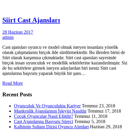
Siirt Cast Ajansları
28 Haziran 2017
admin
Cast ajansları oyuncu ve model olmak isteyen insanlara yönelik
olarak çalışmalarını birçok ilde sürdürmektedir. Bu illerden birisi de
Siirt olarak karşımıza çıkmaktadır. Siirt cast ajansları sayesinde
birçok insan oyunculuk ve modellik sektörlerine kazandırılmıştır. Siz
de bu sektörlere girmek isteyen adaylardan biri iseniz Siirt cast
ajanslarına başvuru yaparak büyük bir şans…
Read More
Recent Posts
Oyunculuk Ve Oyunculukta Kariyer
Temmuz 23, 2018
Mankenlik Ajanslarının İşleyişi Nasıldır
Temmuz 17, 2018
Çocuk Oyuncular Nasıl Eğitilir?
Temmuz 11, 2018
Cast Ajanslarına Başvuru Süreci
Temmuz 5, 2018
Kalbimin Sultanı Dizisi Oyuncu Alımları
Haziran 29, 2018