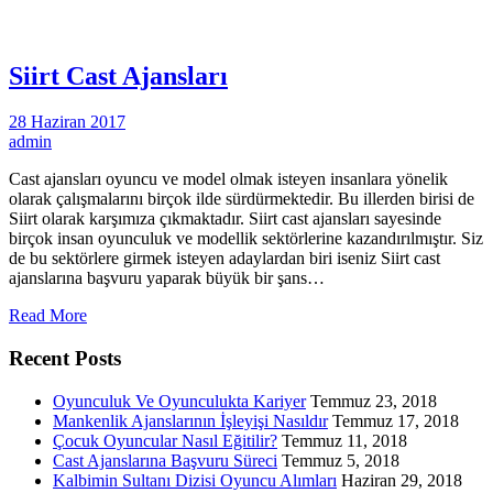
Siirt Cast Ajansları
28 Haziran 2017
admin
Cast ajansları oyuncu ve model olmak isteyen insanlara yönelik
olarak çalışmalarını birçok ilde sürdürmektedir. Bu illerden birisi de
Siirt olarak karşımıza çıkmaktadır. Siirt cast ajansları sayesinde
birçok insan oyunculuk ve modellik sektörlerine kazandırılmıştır. Siz
de bu sektörlere girmek isteyen adaylardan biri iseniz Siirt cast
ajanslarına başvuru yaparak büyük bir şans…
Read More
Recent Posts
Oyunculuk Ve Oyunculukta Kariyer
Temmuz 23, 2018
Mankenlik Ajanslarının İşleyişi Nasıldır
Temmuz 17, 2018
Çocuk Oyuncular Nasıl Eğitilir?
Temmuz 11, 2018
Cast Ajanslarına Başvuru Süreci
Temmuz 5, 2018
Kalbimin Sultanı Dizisi Oyuncu Alımları
Haziran 29, 2018