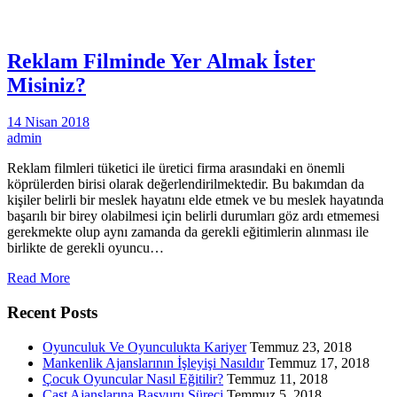
Reklam Filminde Yer Almak İster
Misiniz?
14 Nisan 2018
admin
Reklam filmleri tüketici ile üretici firma arasındaki en önemli
köprülerden birisi olarak değerlendirilmektedir. Bu bakımdan da
kişiler belirli bir meslek hayatını elde etmek ve bu meslek hayatında
başarılı bir birey olabilmesi için belirli durumları göz ardı etmemesi
gerekmekte olup aynı zamanda da gerekli eğitimlerin alınması ile
birlikte de gerekli oyuncu…
Read More
Recent Posts
Oyunculuk Ve Oyunculukta Kariyer
Temmuz 23, 2018
Mankenlik Ajanslarının İşleyişi Nasıldır
Temmuz 17, 2018
Çocuk Oyuncular Nasıl Eğitilir?
Temmuz 11, 2018
Cast Ajanslarına Başvuru Süreci
Temmuz 5, 2018