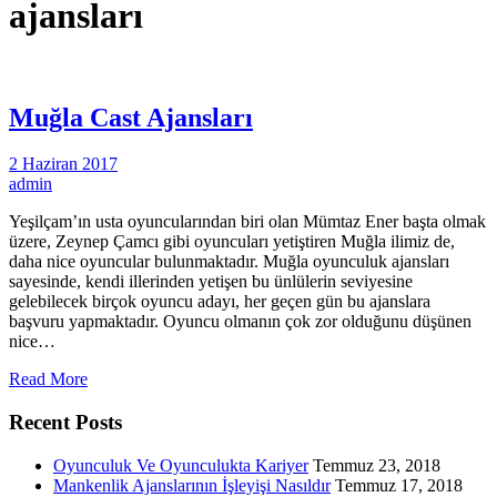
ajansları
Muğla Cast Ajansları
2 Haziran 2017
admin
Yeşilçam’ın usta oyuncularından biri olan Mümtaz Ener başta olmak
üzere, Zeynep Çamcı gibi oyuncuları yetiştiren Muğla ilimiz de,
daha nice oyuncular bulunmaktadır. Muğla oyunculuk ajansları
sayesinde, kendi illerinden yetişen bu ünlülerin seviyesine
gelebilecek birçok oyuncu adayı, her geçen gün bu ajanslara
başvuru yapmaktadır. Oyuncu olmanın çok zor olduğunu düşünen
nice…
Read More
Recent Posts
Oyunculuk Ve Oyunculukta Kariyer
Temmuz 23, 2018
Mankenlik Ajanslarının İşleyişi Nasıldır
Temmuz 17, 2018