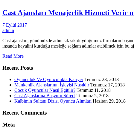
Cast Ajansları Menajerlik Hizmeti Verir 
7 Eylül 2017
admin
Cast ajansları, günümüzde adını sık sık duyduğumuz firmaların başında
insanda hayalini kurduğu mesleğe sağlam adımlar atabilmek için bu ajan
Read More
Recent Posts
Oyunculuk Ve Oyunculukta Kariyer
Temmuz 23, 2018
Mankenlik Ajanslarının İşleyişi Nasıldır
Temmuz 17, 2018
Çocuk Oyuncular Nasıl Eğitilir?
Temmuz 11, 2018
Cast Ajanslarına Başvuru Süreci
Temmuz 5, 2018
Kalbimin Sultanı Dizisi Oyuncu Alımları
Haziran 29, 2018
Recent Comments
Meta