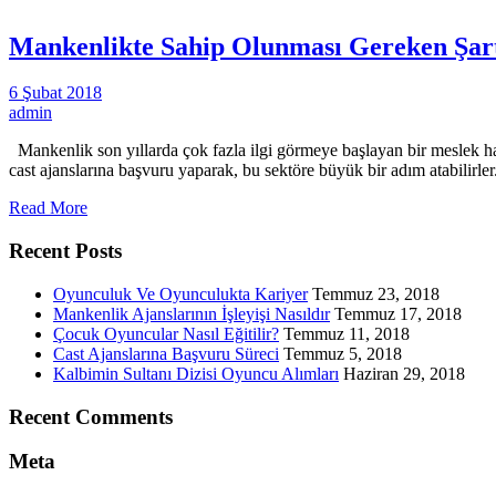
Mankenlikte Sahip Olunması Gereken Şar
6 Şubat 2018
admin
Mankenlik son yıllarda çok fazla ilgi görmeye başlayan bir meslek hal
cast ajanslarına başvuru yaparak, bu sektöre büyük bir adım atabilirl
Read More
Recent Posts
Oyunculuk Ve Oyunculukta Kariyer
Temmuz 23, 2018
Mankenlik Ajanslarının İşleyişi Nasıldır
Temmuz 17, 2018
Çocuk Oyuncular Nasıl Eğitilir?
Temmuz 11, 2018
Cast Ajanslarına Başvuru Süreci
Temmuz 5, 2018
Kalbimin Sultanı Dizisi Oyuncu Alımları
Haziran 29, 2018
Recent Comments
Meta