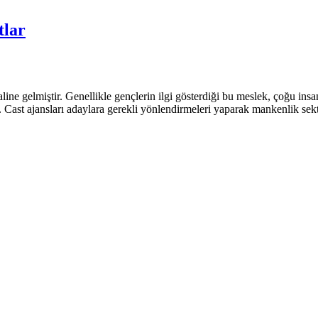
tlar
ine gelmiştir. Genellikle gençlerin ilgi gösterdiği bu meslek, çoğu ins
er. Cast ajansları adaylara gerekli yönlendirmeleri yaparak mankenlik se