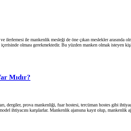
ve ilerlemesi ile mankenlik mesleği de öne çıkan meslekler arasında 
ler içerisinde olması gerekmektedir. Bu yüzden manken olmak isteyen kiş
Var Mıdır?
arı, dergiler, prova mankenliği, fuar hostesi, tercüman hostes gibi iht
model ihtiyacını karşılarlar. Mankenlik ajansına kayıt olup, mankenlik