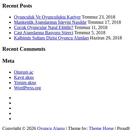
Recent Posts
Oyunculuk Ve Oyunculukta Kariyer
Temmuz 23, 2018
Mankenlik Ajanslarının İşleyişi Nasıldır
Temmuz 17, 2018
Çocuk Oyuncular Nasıl Eğitilir?
Temmuz 11, 2018
Cast Ajanslarına Başvuru Süreci
Temmuz 5, 2018
Kalbimin Sultanı Dizisi Oyuncu Alımları
Haziran 29, 2018
Recent Comments
Meta
Oturum aç
Kayıt akışı
Yorum akışı
WordPress.org
Twitter
WordPress
Facebook
Dribbble
Google+
Copyright © 2026
Oyuncu Ajansı
| Theme by:
Theme Horse
| Proud