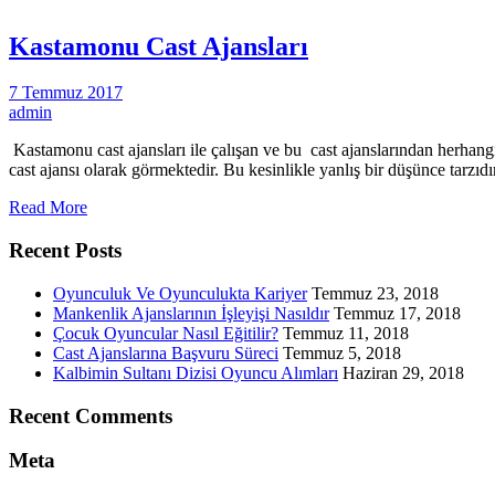
Kastamonu Cast Ajansları
7 Temmuz 2017
admin
Kastamonu cast ajansları ile çalışan ve bu cast ajanslarından herhang
cast ajansı olarak görmektedir. Bu kesinlikle yanlış bir düşünce tarzıdır
Read More
Recent Posts
Oyunculuk Ve Oyunculukta Kariyer
Temmuz 23, 2018
Mankenlik Ajanslarının İşleyişi Nasıldır
Temmuz 17, 2018
Çocuk Oyuncular Nasıl Eğitilir?
Temmuz 11, 2018
Cast Ajanslarına Başvuru Süreci
Temmuz 5, 2018
Kalbimin Sultanı Dizisi Oyuncu Alımları
Haziran 29, 2018
Recent Comments
Meta