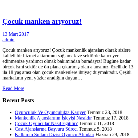
Çocuk manken arıyoruz!
13 Mart 2017
admin
Çocuk manken arıyoruz! Çocuk mankenlik ajansları olarak sizlere
kaliteli bir hizmet aktarımını sağlamak ve sektörde kalıcı yer
edinmenize yardımcı olmak bakımından buradayız! Bugüne kadar
birçok ismi sektör de ön plana çıkartmış olan ajansımız, özellikle 13
ila 18 yaş arası olan çocuk mankenlere ihtiyaç duymaktadır. Çeşitli
markaların yeni yüzler aradığını duyan…
Read More
Recent Posts
Oyunculuk Ve Oyunculukta Kariyer
Temmuz 23, 2018
Mankenlik Ajanslarının İşleyişi Nasıldır
Temmuz 17, 2018
Çocuk Oyuncular Nasıl Eğitilir?
Temmuz 11, 2018
Cast Ajanslarına Başvuru Süreci
Temmuz 5, 2018
Kalbimin Sultanı Dizisi Oyuncu Alımları
Haziran 29, 2018