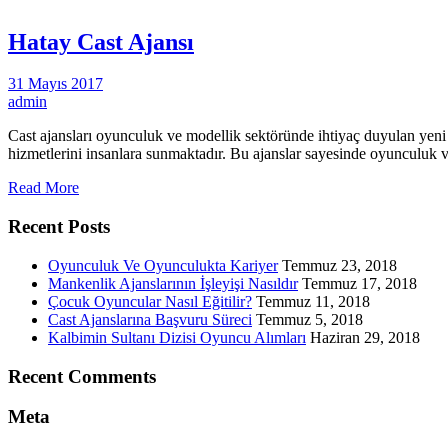
Hatay Cast Ajansı
31 Mayıs 2017
admin
Cast ajansları oyunculuk ve modellik sektöründe ihtiyaç duyulan yeni
hizmetlerini insanlara sunmaktadır. Bu ajanslar sayesinde oyunculuk v
Read More
Recent Posts
Oyunculuk Ve Oyunculukta Kariyer
Temmuz 23, 2018
Mankenlik Ajanslarının İşleyişi Nasıldır
Temmuz 17, 2018
Çocuk Oyuncular Nasıl Eğitilir?
Temmuz 11, 2018
Cast Ajanslarına Başvuru Süreci
Temmuz 5, 2018
Kalbimin Sultanı Dizisi Oyuncu Alımları
Haziran 29, 2018
Recent Comments
Meta