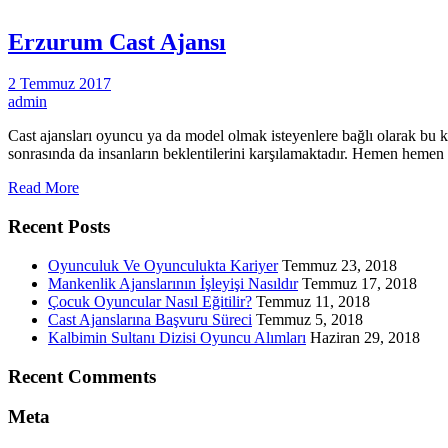
Erzurum Cast Ajansı
2 Temmuz 2017
admin
Cast ajansları oyuncu ya da model olmak isteyenlere bağlı olarak bu k
sonrasında da insanların beklentilerini karşılamaktadır. Hemen hemen h
Read More
Recent Posts
Oyunculuk Ve Oyunculukta Kariyer
Temmuz 23, 2018
Mankenlik Ajanslarının İşleyişi Nasıldır
Temmuz 17, 2018
Çocuk Oyuncular Nasıl Eğitilir?
Temmuz 11, 2018
Cast Ajanslarına Başvuru Süreci
Temmuz 5, 2018
Kalbimin Sultanı Dizisi Oyuncu Alımları
Haziran 29, 2018
Recent Comments
Meta